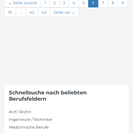
← Seite zurück
1
2
3
4
5
6
7
8
9
10
…
42
43
Seite vor →
Schnellsuche nach beliebten
Berufsfeldern
Arzt / Ärztin
Ingenieure / Techniker
Medizinische Berufe