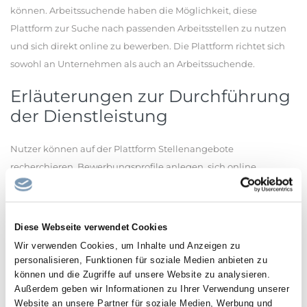
können. Arbeitssuchende haben die Möglichkeit, diese
Plattform zur Suche nach passenden Arbeitsstellen zu nutzen
und sich direkt online zu bewerben. Die Plattform richtet sich
sowohl an Unternehmen als auch an Arbeitssuchende.
Erläuterungen zur Durchführung
der Dienstleistung
Nutzer können auf der Plattform Stellenangebote
recherchieren, Bewerbungsprofile anlegen, sich online
bewerben und verschiedene weitere Funktionen zur Jobsuche
und -vermittlung nutzen. Zur Verbesserung der Bedienbarkeit
und Zugänglichkeit wird auf der Plattform ein Barrierefreiheits-
Diese Webseite verwendet Cookies
Tool eingesetzt. Dieses Tool bietet unterschiedliche Funktionen
Wir verwenden Cookies, um Inhalte und Anzeigen zu
zur Unterstützung der Barrierefreiheit, wie zum Beispiel
personalisieren, Funktionen für soziale Medien anbieten zu
Anpassung der Darstellung, Vergrößerung von Texten oder
können und die Zugriffe auf unsere Website zu analysieren.
Außerdem geben wir Informationen zu Ihrer Verwendung unserer
erleichterte Navigation, die von Nutzern individuell aktiviert
Website an unsere Partner für soziale Medien, Werbung und