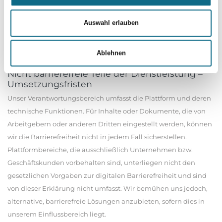
Verfügung stehen oder nicht vollständig barrierefrei
funktionieren, können sich betroffene Nutzer für Auskünfte und
Auswahl erlauben
Unterstützung an unseren Kundensupport wenden. Die
Kontaktdaten finden Sie unter „Feedbackmöglichkeit und
Ablehnen
Kontaktangaben“.
Nicht barrierefreie Teile der Dienstleistung –
Umsetzungsfristen
Unser Verantwortungsbereich umfasst die Plattform und deren
technische Funktionen. Für Inhalte oder Dokumente, die von
Arbeitgebern oder anderen Dritten eingestellt werden, können
wir die Barrierefreiheit nicht in jedem Fall sicherstellen.
Plattformbereiche, die ausschließlich Unternehmen bzw.
Geschäftskunden vorbehalten sind, unterliegen nicht den
gesetzlichen Vorgaben zur digitalen Barrierefreiheit und sind
von dieser Erklärung nicht umfasst. Wir bemühen uns jedoch,
alternative, barrierefreie Lösungen anzubieten, sofern dies in
unserem Einflussbereich liegt.