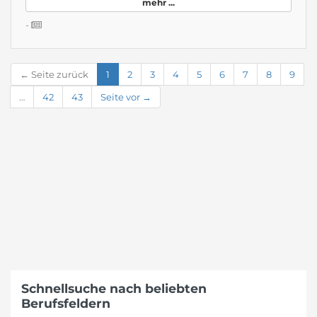
mehr ...
-
← Seite zurück
1
2
3
4
5
6
7
8
9
…
42
43
Seite vor →
Schnellsuche nach beliebten
Berufsfeldern