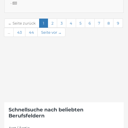
-
← Seite zurück
1
2
3
4
5
6
7
8
9
…
43
44
Seite vor →
Schnellsuche nach beliebten
Berufsfeldern