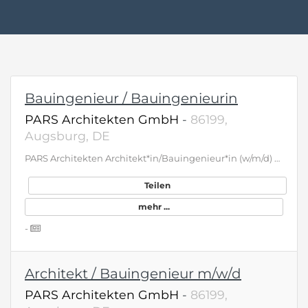
Bauingenieur / Bauingenieurin
PARS Architekten GmbH
-
86199,
Augsburg, DE
PARS Architekten Architekt*in/Bauingenieur*in (w/m/d) LPH 6–8 Wir bieten: – Strukturiertes Onboarding – Langfristige Perspektive – Stärkung deiner Kompetenzen – maßgeschneiderte Entwicklung – Digitalisierte Baustellenbetreuung in einem motivierten Team Deine Aufgaben &amp; Perspektiven: – Der Bau größerer Wohnanlagen und Schulbauten wird von dir gesteuert – Du übernimmst die Bauüberwachung und koordinierst die Firmen auf der Baustelle – Du kommunizierst mit allen Beteiligten und sorgst für produktiven Austausch im Projekt Dein Profil: – Du bist erfahren in der Bauüberwachung und versiert im Umgang mit ausführenden Firmen – Lösungsorientiertes Denken, Eigeninitiative und Überzeugungskraft zeichnen dich aus – Fundierte Kenntnisse in einschlägiger Ava-Software ergänzen dein Profil info@parsarchitekten.de, www.parsarchitekten.de 0821 – 50 10 5-5 PARS Architekten GmbH Gögginger Straße 93 86199 Augsburg
Teilen
mehr ...
-
Architekt / Bauingenieur m/w/d
PARS Architekten GmbH
-
86199,