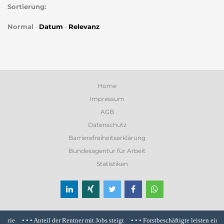
Sortierung:
Normal
-
Datum
-
Relevanz
Home
Impressum
AGB
Datenschutz
Barrierefreiheitserklärung
Bundesagentur für Arbeit
Statistiken
trie
• • •
Anteil der Rentner mit Jobs steigt
• • •
Forstbeschäftigte leisten einen