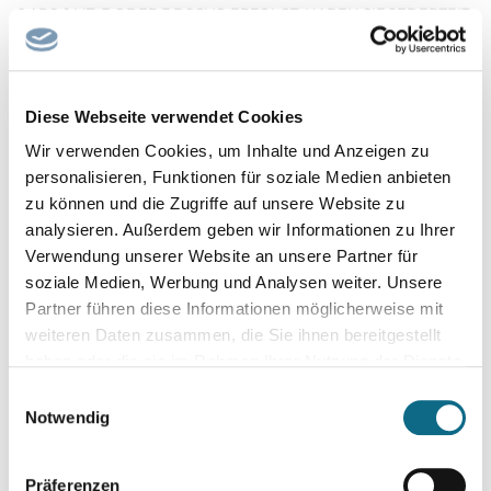
6 ABS. 1 LIT. E ODER F DSGVO ERFOLGT, HABEN SIE JEDERZEIT
DAS RECHT, AUS GRÜNDEN, DIE SICH AUS IHRER
BESONDEREN SITUATION ERGEBEN, GEGEN DIE
VERARBEITUNG IHRER PERSONENBEZOGENEN DATEN
Diese Webseite verwendet Cookies
WIDERSPRUCH EINZULEGEN; DIES GILT AUCH FÜR EIN AUF
Wir verwenden Cookies, um Inhalte und Anzeigen zu
DIESE BESTIMMUNGEN GESTÜTZTES PROFILING. DIE
personalisieren, Funktionen für soziale Medien anbieten
JEWEILIGE RECHTSGRUNDLAGE, AUF DENEN EINE
zu können und die Zugriffe auf unsere Website zu
VERARBEITUNG BERUHT, ENTNEHMEN SIE DIESER
analysieren. Außerdem geben wir Informationen zu Ihrer
DATENSCHUTZERKLÄRUNG. WENN SIE WIDERSPRUCH
Verwendung unserer Website an unsere Partner für
EINLEGEN, WERDEN WIR IHRE BETROFFENEN
soziale Medien, Werbung und Analysen weiter. Unsere
PERSONENBEZOGENEN DATEN NICHT MEHR VERARBEITEN,
Partner führen diese Informationen möglicherweise mit
ES SEI DENN, WIR KÖNNEN ZWINGENDE SCHUTZWÜRDIGE
weiteren Daten zusammen, die Sie ihnen bereitgestellt
GRÜNDE FÜR DIE VERARBEITUNG NACHWEISEN, DIE IHRE
haben oder die sie im Rahmen Ihrer Nutzung der Dienste
INTERESSEN, RECHTE UND FREIHEITEN ÜBERWIEGEN ODER
gesammelt haben.
Einwilligungsauswahl
DIE VERARBEITUNG DIENT DER GELTENDMACHUNG,
Notwendig
AUSÜBUNG ODER VERTEIDIGUNG VON RECHTSANSPRÜCHEN
(WIDERSPRUCH NACH ART. 21 ABS. 1 DSGVO).
Präferenzen