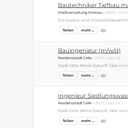
Bautechniker Tiefbau m
Stadtverwaltung Ilmenau
-
98693, Ilmen
Teilen
mehr ...
-
Bauingenieur (m/w/d)
Residenzstadt Celle
-
29221, Celle, DE
Teilen
mehr ...
-
Ingenieur Siedlungswass
Residenzstadt Celle
-
29221, Celle, DE
Teilen
mehr ...
-