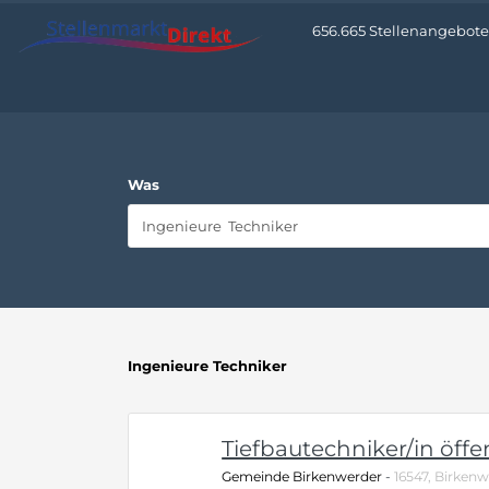
656.665 Stellenangebote 
Was
Ingenieure Techniker
Tiefbautechniker/in öffe
Gemeinde Birkenwerder
-
16547, Birken