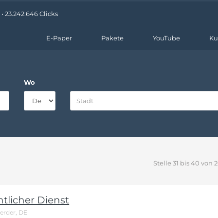
• 23.242.646 Clicks
E-Paper
Pakete
YouTube
Ku
Wo
Stelle 31 bis 40 von 
ntlicher Dienst
werder, DE