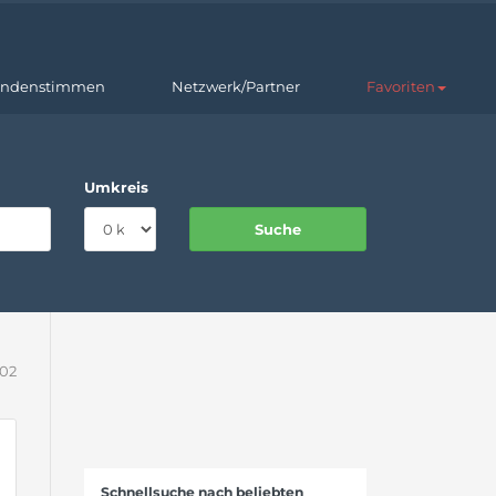
ndenstimmen
Netzwerk/Partner
Favoriten
Umkreis
202
Schnellsuche nach beliebten