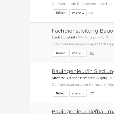
Teilen
mehr ...
-
Fachdienstleitung Bau
Stadt Lippstadt
-
59555, Lippstadt, DE
Teilen
mehr ...
-
Bauingenieur/in Siedlu
Abwasserverband Kempten (Allgäu)
-
87
Teilen
mehr ...
-
Bauingenieur Tiefbau m