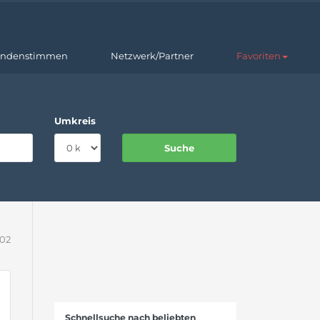
ndenstimmen
Netzwerk/Partner
Favoriten
Umkreis
202
Schnellsuche nach beliebten