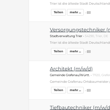
Teilen
mehr ...
-
Versorgungstechniker (
Stadtverwaltung Trier
-
54290, Trier, DE
Teilen
mehr ...
-
Architekt (m/w/d)
Gemeinde Grafenau/Württ.
-
71120, Graf
Teilen
mehr ...
-
Tiefbautechniker (m/w/d