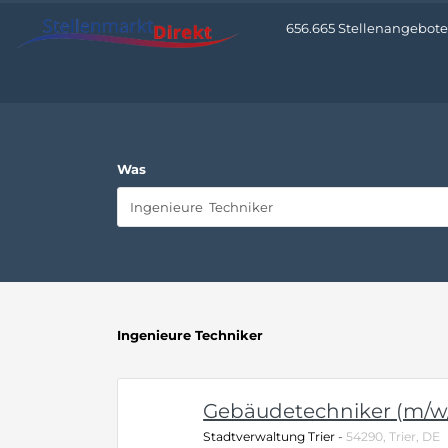
656.665 Stellenangebote •
Was
Ingenieure Techniker
Gebäudetechniker (m/w
Stadtverwaltung Trier
-
54290, Trier, DE