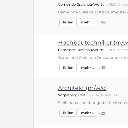
Gemeinde Grafenau/Württ.
-
71120, Graf
Teilen
mehr ...
-
Hochbautechniker (m/w
Gemeinde Grafenau/Württ.
-
71120, Graf
Teilen
mehr ...
-
Architekt (m/w/d)
Vogelsbergkreis
-
36304, Alsfeld, DE
Teilen
mehr ...
-