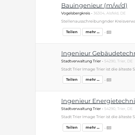
Bauingenieur (m/w/d)
Vogelsbergkreis
-
36304, Alsfeld, DE
Teilen
mehr ...
-
Ingenieur Gebäudetechn
Stadtverwaltung Trier
-
54290, Trier, DE
Teilen
mehr ...
-
Ingenieur Energietechni
Stadtverwaltung Trier
-
54290, Trier, DE
Teilen
mehr ...
-