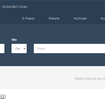
 23.242.841 Clicks
E-Paper
Pakete
YouTube
Ku
Wo
Stelle 11 bis 20 von 
/d)