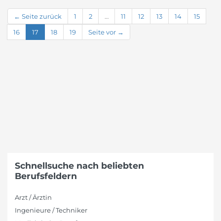
← Seite zurück
1
2
…
11
12
13
14
15
16
17
18
19
Seite vor →
Schnellsuche nach beliebten
Berufsfeldern
Arzt / Ärztin
Ingenieure / Techniker