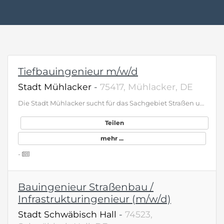
Tiefbauingenieur m/w/d
Stadt Mühlacker
-
75417, Mühlacker, DE
Die Stadt Mühlacker sucht für das Sachgebiet Straßen und Verkehr im Umwelt- und Tiefbauamt zum nächstmöglichenZeitpunkt einen Tiefbauingenieur (m/w/d) in Vollzeit mit 39 Wochenstunden - unbefristet Ihre Aufgaben: -Planung, Ausschreibung, Bauleitung und Abrechnung von städtischen Tiefbaumaßnahmen im Bereich Straßen- und -Ingenieurbau -Neubau und Sanierung von städtischen Straßen, Wegen und Ingenieurbauwerken -Bauherrenfunktion in allen Leistungsphasen Ihr Profil: -Abgeschlossenes Hochschulstudium im Bereich Bauingenieurwesen mit Schwerpunkt Tiefbau -Sicherer Umgang mit VOB und HOAI -Möglichst Planungs-, Ausschreibungs- und Bauleitungserfahrung im Bereich kommunaler Tiefbaumaßnahmen -Gute EDV/CAD-Kenntnisse in den Office-Produkten -Verhandlungsgeschick und Durchsetzungsvermögen -Freundliches und sicheres Auftreten -Führerschein Klasse B Wir bieten Ihnen: -Eine interessante Aufgabe in einem kollegialen Arbeitsumfeld -Einen krisensicheren Arbeitsplatz im öffentlichen Dienst -Eine leistungsgerechte Eingruppierung entsprechend der persönlichen Voraussetzungen bis Entgeltgruppe 11 TVöD -Betriebliche Altersvorsorge und Jahressonderzahlung -Zuschuss zum ÖPNV und Dienstradleasing Haben wir Ihr Interesse geweckt? Dann freuen wir uns über Ihre aussagekräftige Bewerbung bis spätestens 24.05.2026. Für Fragen stehen Ihnen Frau Wein, Tel. 07041/876-135 und bei Fragen zum Aufgabengebiet Herr Weyhersmüller, Tel.07041/876-290 zur Verfügung. Weitere Informationen zu unserer Stadt erhalten Sie im Internet unter www.muehlacker.de Stadtverwaltung Mühlacker Kelterplatz 7 75417 Mühlacker www.muehlacker.de
Teilen
mehr ...
-
Bauingenieur Straßenbau /
Infrastrukturingenieur (m/w/d)
Stadt Schwäbisch Hall
-
74523,