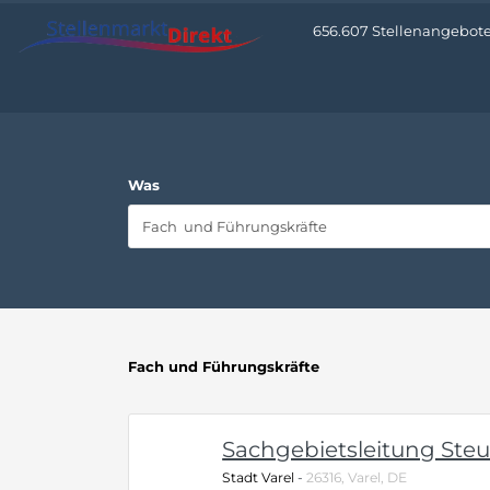
656.607 Stellenangebote 
Was
Fach und Führungskräfte
Sachgebietsleitung Ste
Stadt Varel
-
26316, Varel, DE