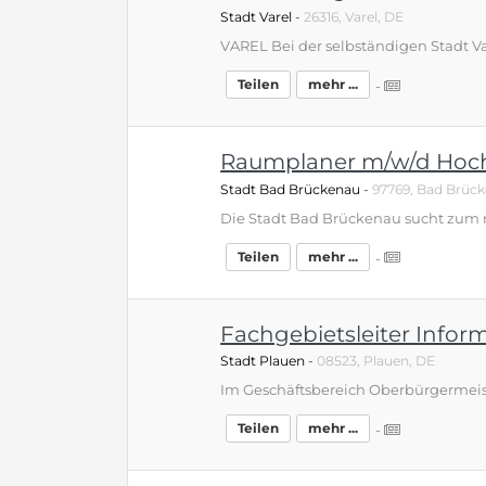
Stadt Varel
-
26316, Varel, DE
Teilen
mehr ...
-
Raumplaner m/w/d Hoch 
Stadt Bad Brückenau
-
97769, Bad Brüc
Teilen
mehr ...
-
Fachgebietsleiter Infor
Stadt Plauen
-
08523, Plauen, DE
Teilen
mehr ...
-