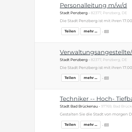
Personalleitung m/w/d
Stadt Penzberg
-
82377, Penzberg, DE
Teilen
mehr ...
-
Verwaltungsangestellte/
Stadt Penzberg
-
82377, Penzberg, DE
Teilen
mehr ...
-
Techniker -- Hoch- Tief
Stadt Bad Brückenau
-
97769, Bad Brüc
Teilen
mehr ...
-