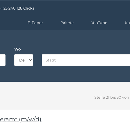
• 23.240.128 Clicks
E-Paper
Pakete
YouTube
Ku
Wo
Stelle 21 bis 30 von
ueramt (m/w/d)