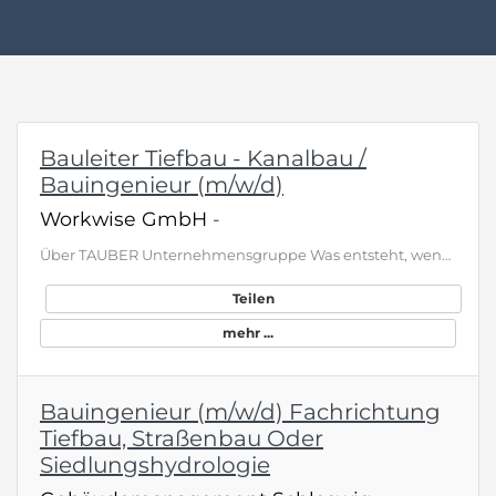
Bauleiter Tiefbau - Kanalbau /
Bauingenieur (m/w/d)
Workwise GmbH
-
Über TAUBER Unternehmensgruppe Was entsteht, wenn Leidenschaft und Innovation zusammentreffen? Wir gestalten die Zukunft der angewandten Geophysik und Ingenieurgeologie, indem wir komplexe geowissenschaftliche und ingenieurtechnische Herausforderungen lösen. Als Teil unseres Teams wirst du maßgeschneiderte geophysikalische Verfahren entwickeln, um Leitungen, Altlasten oder Hohlräume zu orten und so einen entscheidenden Beitrag zu wichtigen Infrastrukturprojekten leisten. Finde bei uns eine erfü…
Teilen
mehr ...
Bauingenieur (m/w/d) Fachrichtung
Tiefbau, Straßenbau Oder
Siedlungshydrologie