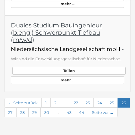
mehr ...
Duales Studium Bauingenieur
(b.eng.) Schwerpunkt Tiefbau
(m/w/d)
Niedersächsische Landgesellschaft mbH
-
Wir sind die Entwicklungsgesellschaft für Niedersachsen mit Schwerpunkt im ländlichen Raum. Unser nachhaltiges Handeln fördert den Klimaschutz, verringert den Flächenverbrauch, erhöht die Wirtschaftskraft sowie die Lebensqualität der Menschen und verbessert das Tierwohl in der Landwirtschaft. Wir arbeiten Seite an Seite sowohl mit Baubehörden, Umweltämtern oder privaten Unternehmen aus der Bau- . klicken sie bewerben, für die volle Stellenbeschreibung
Teilen
mehr ...
← Seite zurück
1
2
…
22
23
24
25
26
27
28
29
30
…
43
44
Seite vor →