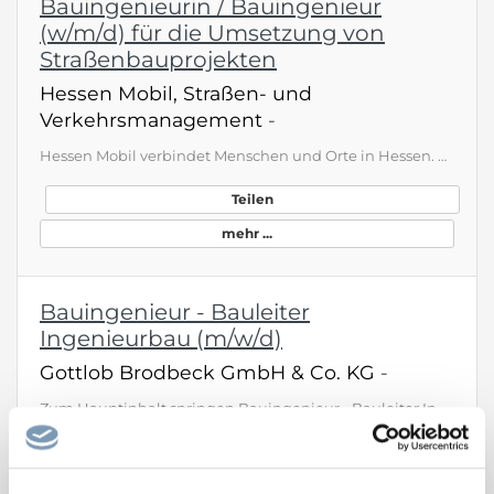
Bauingenieurin / Bauingenieur
(w/m/d) für die Umsetzung von
Straßenbauprojekten
Hessen Mobil, Straßen- und
Verkehrsmanagement
-
Hessen Mobil verbindet Menschen und Orte in Hessen. Als Straßenbaubehörde verantworten wir die komplette Wertschöpfungskette des Straßenbaus und kümmern uns um Mobilitätsstrategien, Planung, Bau, Straßenbetrieb und das Verkehrsmanagement. Die Abteilung Planung und Bau befasst sich mit der Planung, dem Bau und dem Erhalt von Bundesstraßen, Landesstraßen sowie Radwegen. Von der Bedarfsermittlung einer neuen Straße über die Vermessung, den Vorentwurf, die Genehmigungs- und Ausführungsplanung bis h…
Teilen
mehr ...
Bauingenieur - Bauleiter
Ingenieurbau (m/w/d)
Gottlob Brodbeck GmbH & Co. KG
-
Zum Hauptinhalt springen Bauingenieur - Bauleiter Ingenieurbau (m/w/d) Metzingen Vollzeit ab sofort unbefristet Unternehmensprofil Wer wir sind? Ein erfolgreiches und wachsendes mittelständisches Familienunternehmen mit den Schwerpunkten im Straßen- und Tiefbau sowie Hoch-, Ingenieur- und Schlüsselfertigbau. Wir bieten Ihnen und unseren anderen ca. 650 Beschäftigten ein partnerschaftliches Arbeitsumfeld und einen sicheren Arbeitsplatz in einem innovativen Unternehmen. Sie werden Teil eines Team…
Teilen
mehr ...