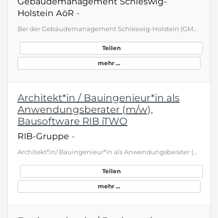
Gebäudemanagement Schleswig-
Holstein AöR
-
Bei der Gebäudemanagement Schleswig-Holstein (GMSH) arbeiten rund 1.800 Menschen daran, das Land Schleswig-Holstein voran zubringen - durch nach haltiges Bauen, intelligentes Beschaffen und zukunfts fähiges Bewirtschaften öffent licher Gebäude. Unser Anspruch: Prozesse und Lösungen kontinuier lich zu verbessern - fachlich fundiert, lösungs orientiert und mit Offenheit für neue Wege. . klicken sie bewerben, für die volle Stellenbeschreibung
Teilen
mehr ...
Architekt*in / Bauingenieur*in als
Anwendungsberater (m/w),
Bausoftware RIB iTWO
RIB-Gruppe
-
Architekt*in/ Bauingenieur*in als Anwendungsberater (m/w), Bausoftware RIB iTWO Apply Home Office (Germany) Full time R013666 Die RIB-Gruppe ist der weltweit führende Anbieter von Softwarelösungen für die Steuerung von Projekt- und Unternehmensprozessen in der Bau- &amp; Immobilienbranche. Mehr als 60 Jahre Branchenerfahrung befähigen uns, unser Ziel, die Bauindustrie zur nachhaltigsten und digitalisiertesten Branche des 21. Jahrhunderts voranzutreiben, mit unseren Kunden erfolgreich zu erreichen: …
Teilen
mehr ...