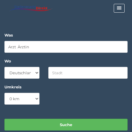
Was
Wo
Umkreis