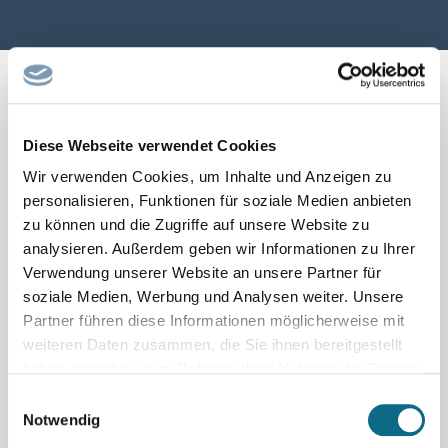
Diese Webseite verwendet Cookies
← Seite zurück
1
2
…
12
13
14
15
16
Wir verwenden Cookies, um Inhalte und Anzeigen zu
17
18
19
20
Seite vor →
personalisieren, Funktionen für soziale Medien anbieten
zu können und die Zugriffe auf unsere Website zu
analysieren. Außerdem geben wir Informationen zu Ihrer
Verwendung unserer Website an unsere Partner für
soziale Medien, Werbung und Analysen weiter. Unsere
Partner führen diese Informationen möglicherweise mit
weiteren Daten zusammen, die Sie ihnen bereitgestellt
haben oder die sie im Rahmen Ihrer Nutzung der Dienste
gesammelt haben.
Einwilligungsauswahl
Notwendig