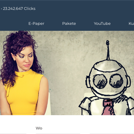
• 23.242.647 Clicks
E-Paper
Pakete
YouTube
Ku
Wo