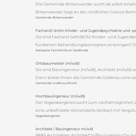
Die Gemeinde Birkenwerder sucht ab sofort eine/n 
Birkenwerder liegt an der nördlichen Grenze Berli
Gemeinde Birkenwerder
Facharzt/-ärztin Kinder- und Jugendpsychiatrie und -
Sie sind Facharzt (w/m/d) für Kinder- und Jugendp
fundierten Behandlungskonzepten einbringen? Dann
Asklepios Fachklinikum Stadtroda
Ortsbaumeister (m/w/d)
Sie sind Bauingenieur (m/w/d), Architekt (m/w/d)
Dann bietet Ihnen die Gemeinde Grafenau eine ver
Gemeinde Grafenau/Württ.
Hochbauingenieur (m/w/d)
Der Vogelsbergkreis sucht zum nächstmöglichen Ze
eine unbefristete Vollzeitstelle (teilbar) mit Vergü
Vogelsbergkreis
Architekt / Bauingenieur m/w/d
PARS Architekten Architekt*in/Bauingenieur*in (w/