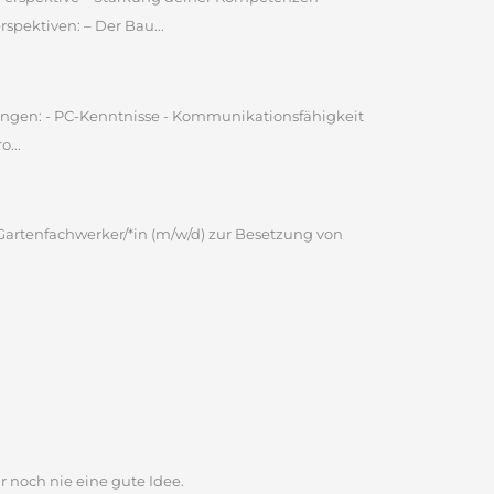
pektiven: – Der Bau...
ungen: - PC-Kenntnisse - Kommunikationsfähigkeit
...
Gartenfachwerker/*in (m/w/d) zur Besetzung von
r noch nie eine gute Idee.