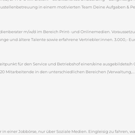
ustellenbetreuung in einem motivierten Team Deine Aufgaben & Pers
ienberater m/w/d im Bereich Print- und Onlinemedien. Voraussetz
unge und ältere Talente sowie erfahrene Vertriebler:innen. 3.000,- Euro
itpunkt für den Service und Betriebshof einen/eine ausgebildete/n 
 220 Mitarbeitende in den unterschiedlichen Bereichen (Verwaltung,...
 in einer Jobbörse, nur über Soziale Medien. Eingleisig zu fahren, wa