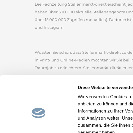
Die Fachzeitung Stellenmarkt-direkt erscheint jed
haben über 500.000 aktuelle Stellenangebote un
über 15.000.000 Zugriffen monatlich). Dadurch ist 
und Instagram.
Wussten Sie schon, dass Stellenmarkt-direkt zu den
in Print- und Online-Medien möchten wir Sie bei 
Traumjob zu erleichtern. Stellenmarkt-direkt erke
Stellenmarkt-direkt zählt zu den ältesten kommerz
Diese Webseite verwende
der Sie zahlreiche Jobangebote von renommierten
Wir verwenden Cookies, um
Stellenmarkt, um erfolgreich nach Stellenangebot
anbieten zu können und di
Stellenportal und lassen Sie sich von den gefunde
Informationen zu Ihrer Ve
und hoffen, den passenden Job für Sie bereitzustel
und Analysen weiter. Unse
zusammen, die Sie ihnen b
gesammelt haben.