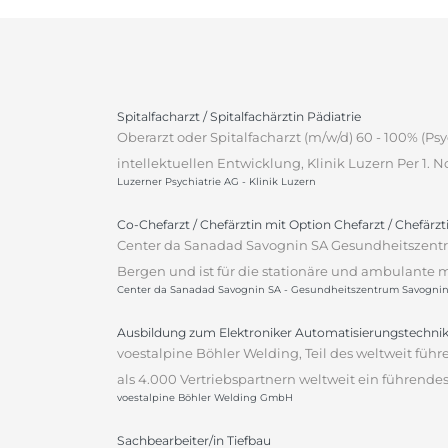
Spitalfacharzt / Spitalfachärztin Pädiatrie
Oberarzt oder Spitalfacharzt (m/w/d) 60 - 100% (P
intellektuellen Entwicklung, Klinik Luzern Per 1.
Luzerner Psychiatrie AG - Klinik Luzern
Co-Chefarzt / Chefärztin mit Option Chefarzt / Chefärz
Center da Sanadad Savognin SA Gesundheitszentr
Bergen und ist für die stationäre und ambulante m
Center da Sanadad Savognin SA - Gesundheitszentrum Savogni
Ausbildung zum Elektroniker Automatisierungstechnik
voestalpine Böhler Welding, Teil des weltweit fü
als 4.000 Vertriebspartnern weltweit ein führen
voestalpine Böhler Welding GmbH
Sachbearbeiter/in Tiefbau