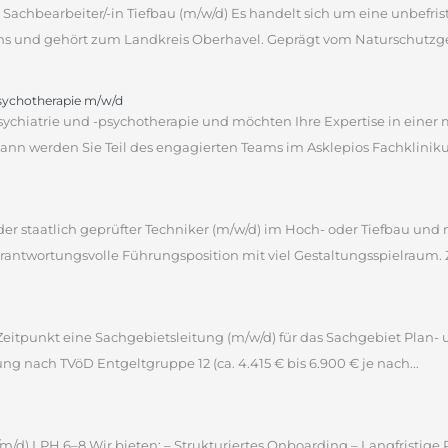
Sachbearbeiter/-in Tiefbau (m/w/d) Es handelt sich um eine unbefrist
ns und gehört zum Landkreis Oberhavel. Geprägt vom Naturschutzgebi
psychotherapie m/w/d
sychiatrie und -psychotherapie und möchten Ihre Expertise in einer
 werden Sie Teil des engagierten Teams im Asklepios Fachklinikum 
 oder staatlich geprüfter Techniker (m/w/d) im Hoch- oder Tiefbau u
antwortungsvolle Führungsposition mit viel Gestaltungsspielraum. 
itpunkt eine Sachgebietsleitung (m/w/d) für das Sachgebiet Plan- 
tung nach TVöD Entgeltgruppe 12 (ca. 4.415 € bis 6.900 € je nach...
m/d) LPH 6–8 Wir bieten: – Strukturiertes Onboarding – Langfristig