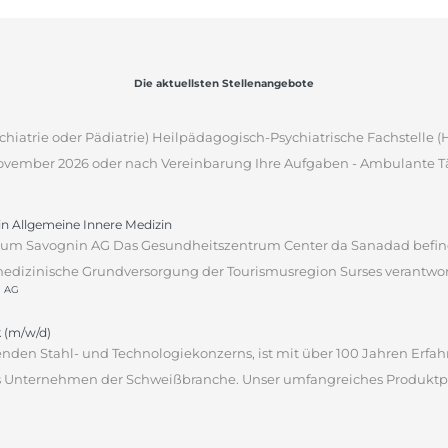
Die aktuellsten Stellenangebote
sychiatrie oder Pädiatrie) Heilpädagogisch-Psychiatrische Fachstelle
 November 2026 oder nach Vereinbarung Ihre Aufgaben - Ambulante Tät
tin Allgemeine Innere Medizin
um Savognin AG Das Gesundheitszentrum Center da Sanadad befind
edizinische Grundversorgung der Tourismusregion Surses verantwortli
n AG
 (m/w/d)
hrenden Stahl- und Technologiekonzerns, ist mit über 100 Jahren Erf
des Unternehmen der Schweißbranche. Unser umfangreiches Produktpor