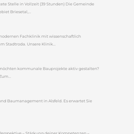
ete Stelle in Vollzeit (39 Stunden) Die Gemeinde
et Briesetal,...
 modernen Fachklinik mit wissenschaftlich
Stadtroda. Unsere Klinik...
nd möchten kommunale Bauprojekte aktiv gestalten?
Zum...
und Baumanagement in Alsfeld. Es erwartet Sie
e Perspektive – Stärkung deiner Kompetenzen –