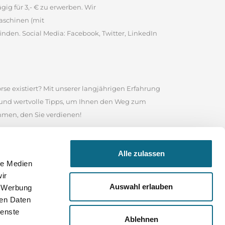
ig für 3,- € zu erwerben. Wir
aschinen (mit
inden. Social Media: Facebook, Twitter, LinkedIn
rse existiert? Mit unserer langjährigen Erfahrung
e und wertvolle Tipps, um Ihnen den Weg zum
ommen, den Sie verdienen!
te ist es eine angesehene Online-Stellenbörse, in
Alle zulassen
 Nutzen Sie das Suchfeld in unserem
le Medien
sind, wonach Sie suchen, durchstöbern Sie unser
ir
 Ihrer Bewerbung und für Ihre weitere Karriere
Auswahl erlauben
, Werbung
ren Daten
ienste
Ablehnen