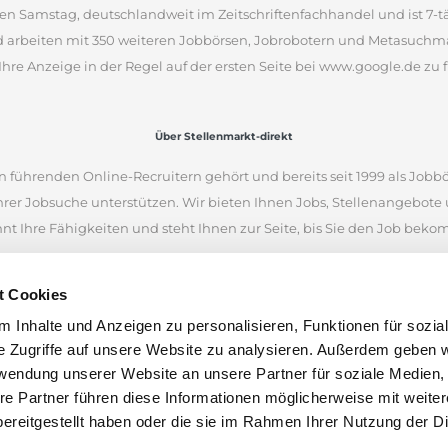
en Samstag, deutschlandweit im Zeitschriftenfachhandel und ist 7-täg
d arbeiten mit 350 weiteren Jobbörsen, Jobrobotern und Metasuchm
Ihre Anzeige in der Regel auf der ersten Seite bei www.google.de zu f
Über Stellenmarkt-direkt
 führenden Online-Recruitern gehört und bereits seit 1999 als Jobbö
Ihrer Jobsuche unterstützen. Wir bieten Ihnen Jobs, Stellenangebot
nnt Ihre Fähigkeiten und steht Ihnen zur Seite, bis Sie den Job bek
iellen Internetseiten und war eine der ersten Online-Jobbörsen. Heu
t Cookies
 Unternehmen aus Deutschland, Österreich und der Schweiz finden.
 Inhalte und Anzeigen zu personalisieren, Funktionen für sozia
en anhand von Stichworten und Orten zu suchen. Wenn Sie unsicher 
e Zugriffe auf unsere Website zu analysieren. Außerdem geben w
nen Stellenangeboten inspirieren. Wir wünschen Ihnen viel Erfolg bei
rwendung unserer Website an unsere Partner für soziale Medien
len.
re Partner führen diese Informationen möglicherweise mit weite
ereitgestellt haben oder die sie im Rahmen Ihrer Nutzung der D