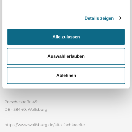
des selben Berufsfeldes
Erzieher (m/w/d) in Villingen-Schwenningen
Details zeigen
Pädagoge (m/w/d) in Wolfsburg
Gesundheitsökonom m/w/d in Greifswald
Alle zulassen
Auswahl erlauben
Daten des Stellenausschreibers:
Ablehnen
Stadt Wolfsburg
Porschestraße 49
DE - 38440, Wolfsburg
https://www.wolfsburg.de/kita-fachkraefte