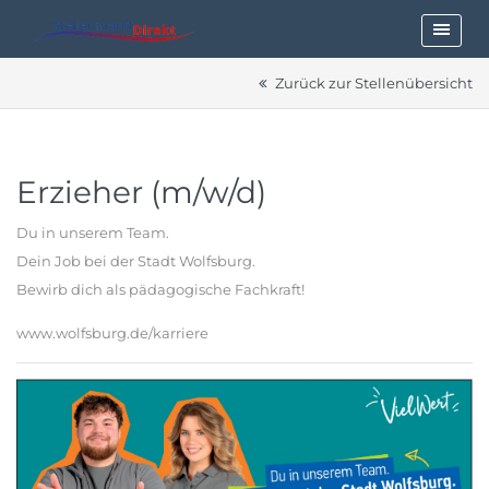
Zurück zur Stellenübersicht
Erzieher (m/w/d)
Du in unserem Team.
Dein Job bei der Stadt Wolfsburg.
Bewirb dich als pädagogische Fachkraft!
www.wolfsburg.de/karriere