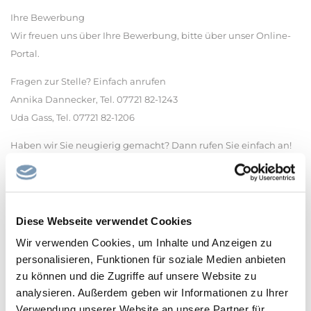
Ihre Bewerbung
Wir freuen uns über Ihre Bewerbung, bitte über unser Online-
Portal.
Fragen zur Stelle? Einfach anrufen
Annika Dannecker, Tel. 07721 82-1243
Uda Gass, Tel. 07721 82-1206
Haben wir Sie neugierig gemacht? Dann rufen Sie einfach an!
Wir vereinbaren gerne einen Termin zum Kennenlernen der
Schule.
Stadt Villingen-Schwenningen
Diese Webseite verwendet Cookies
Haupt- und Personalamt
Wir verwenden Cookies, um Inhalte und Anzeigen zu
Postfach 12 60
personalisieren, Funktionen für soziale Medien anbieten
78002 Villingen-Schwenningen
zu können und die Zugriffe auf unsere Website zu
Das Online-Portal sowie Informationen über uns als
analysieren. Außerdem geben wir Informationen zu Ihrer
Arbeitgeber finden Sie im Internet unter:
Verwendung unserer Website an unsere Partner für