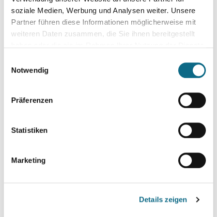
soziale Medien, Werbung und Analysen weiter. Unsere
www.villingen-schwenningen.de
Partner führen diese Informationen möglicherweise mit
weiteren Daten zusammen, die Sie ihnen bereitgestellt
haben oder die sie im Rahmen Ihrer Nutzung der Dienste
gesammelt haben.
Einwilligungsauswahl
Notwendig
Präferenzen
Statistiken
Marketing
Details zeigen