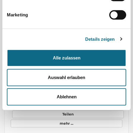
mehr ...
Marketing
Pflegefachkraft (m/w/d) - Zeitarbeit
EMPLOYA Schleswig-Holstein GmbH
-
Details zeigen
Du möchtest mehr verdienen und trotzdem Zeit für Dein Privatleben haben? Komm als Pflegefachkraft (m/w/d) – Zeitarbeit in Schleswig-Holstein zu EMPLOYA und sichere Dir ab 28 €/Std. plus 2.000 € Willkommensprämie. Top‑Vorteile auf einen Blick ● Ab 28 € brutto pro Stunde – deutlich über vielen klassischen Festanstellungen ● 30 Tage Urlaub plus Urlaubs- und Weihnachtsgeld bis 500 € ● Zuschläge: 100 % Feiertage, 50 % Sonntage, 25 % Nächte, 20 % Samstage, 14,28 % Mehrarbeit ● Auf Wunsch bundesweite …
Teilen
Alle zulassen
mehr ...
Auswahl erlauben
Pflegefachkraft (m/w/d) - Zeitarbeit
EMPLOYA Bremen GmbH
-
Ablehnen
Du möchtest mehr verdienen und trotzdem Zeit für Dein Privatleben haben? Komm als Pflegefachkraft (m/w/d) – Zeitarbeit in Hamburg zu EMPLOYA und sichere Dir ab 28 €/Std. plus 2.000 € Willkommensprämie. Top‑Vorteile auf einen Blick ● Ab 28 € brutto pro Stunde – deutlich über vielen klassischen Festanstellungen ● 2.000 € Willkommensprämie – fair und transparent ausgezahlt ● 30 Tage Urlaub plus Urlaubs- und Weihnachtsgeld bis 500 € ● Zuschläge: 100 % Feiertage, 50 % Sonntage, 25 % Nächte, 20 % Sam…
Teilen
mehr ...