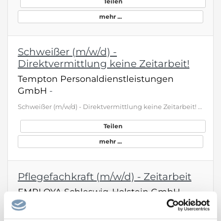
Teilen
mehr ...
Schweißer (m/w/d) -
Direktvermittlung keine Zeitarbeit!
Tempton Personaldienstleistungen
GmbH
-
Schweißer (m/w/d) - Direktvermittlung keine Zeitarbeit! Sie sind auf der Suche nach einer neuen beruflichen Herausforderung und bringen bereits Erfahrung als WIG/MAG-Schweißer oder Blechner mit? Dann sind Sie bei uns genau richtig. Für unseren Kunden aus der blechverarbeitenden Industrie in Alpirsbach suchen wir zum nächstmöglichen Zeitpunkt einen WIG/MAG- Schweißer (m/w/d) in Vollzeit und unbefristeter Direktanstellung. Das Team der Niederlassung Tempton Freudenstadt freut sich auf Ihre Bewerb…
Teilen
mehr ...
Pflegefachkraft (m/w/d) - Zeitarbeit
EMPLOYA Schleswig-Holstein GmbH
-
Du möchtest mehr verdienen und trotzdem Zeit für Dein Privatleben haben? Komm als Pflegefachkraft (m/w/d) – Zeitarbeit in Schleswig-Holstein zu EMPLOYA und sichere Dir ab 28 €/Std. plus 2.000 € Willkommensprämie. Top‑Vorteile auf einen Blick ● Ab 28 € brutto pro Stunde – deutlich über vielen klassischen Festanstellungen ● 30 Tage Urlaub plus Urlaubs- und Weihnachtsgeld bis 500 € ● Zuschläge: 100 % Feiertage, 50 % Sonntage, 25 % Nächte, 20 % Samstage, 14,28 % Mehrarbeit ● Auf Wunsch bundesweite …