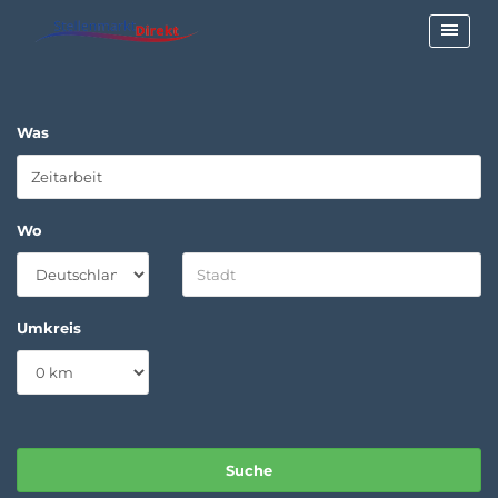
Was
Wo
Umkreis