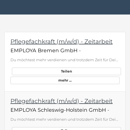
Pflegefachkraft (m/w/d) - Zeitarbeit
EMPLOYA Bremen GmbH
-
Du möchtest mehr verdienen und trotzdem Zeit für Dein Privatleben haben? Komm als Pflegefachkraft (m/w/d) – Zeitarbeit in Bremen zu EMPLOYA und sichere Dir ab 28 €/Std. Top‑Vorteile auf einen Blick ● Ab 28 € brutto pro Stunde – deutlich über vielen klassischen Festanstellungen ● 30 Tage Urlaub plus Urlaubs- und Weihnachtsgeld bis 500 € ● Zuschläge: 100 % Feiertage, 50 % Sonntage, 25 % Nächte, 20 % Samstage, 14,28 % Mehrarbeit ● Auf Wunsch bundesweite Einsätze mit 28 € steuerfrei pro Tag und ges…
Teilen
mehr ...
Pflegefachkraft (m/w/d) - Zeitarbeit
EMPLOYA Schleswig-Holstein GmbH
-
Du möchtest mehr verdienen und trotzdem Zeit für Dein Privatleben haben? Komm als Pflegefachkraft (m/w/d) – Zeitarbeit in Schleswig-Holstein zu EMPLOYA und sichere Dir ab 28 €/Std. plus 2.000 € Willkommensprämie. Top‑Vorteile auf einen Blick ● Ab 28 € brutto pro Stunde – deutlich über vielen klassischen Festanstellungen ● 30 Tage Urlaub plus Urlaubs- und Weihnachtsgeld bis 500 € ● Zuschläge: 100 % Feiertage, 50 % Sonntage, 25 % Nächte, 20 % Samstage, 14,28 % Mehrarbeit ● Auf Wunsch bundesweite …