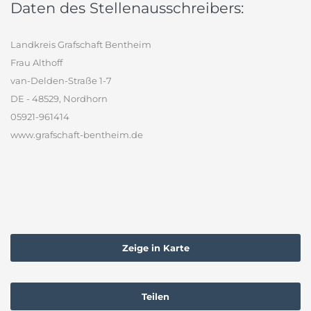
Daten des Stellenausschreibers:
Landkreis Grafschaft Bentheim
Frau Althoff
van-Delden-Straße 1-7
DE - 48529, Nordhorn
05921-961414
www.grafschaft-bentheim.de
Zeige in Karte
Teilen