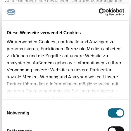
Walter Heindel, Leiter des Referenzzentrums Mammographie
Münster unter
bewerbung@referenzzentrum-ms.de.
Wir freuen uns darauf, Sie kennenzulernen und gemeinsam die
Qualität und Fortentwicklung
Diese Webseite verwendet Cookies
der systematischen Brustkrebsfrüherkennung weiter zu
Wir verwenden Cookies, um Inhalte und Anzeigen zu
stärken.
personalisieren, Funktionen für soziale Medien anbieten
zu können und die Zugriffe auf unsere Website zu
analysieren. Außerdem geben wir Informationen zu Ihrer
Verwendung unserer Website an unsere Partner für
soziale Medien, Werbung und Analysen weiter. Unsere
Partner führen diese Informationen möglicherweise mit
weiteren Daten zusammen, die Sie ihnen bereitgestellt
haben oder die sie im Rahmen Ihrer Nutzung der Dienste
gesammelt haben.
Einwilligungsauswahl
Notwendig
Präferenzen