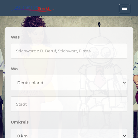
Was
Wo
Umkreis