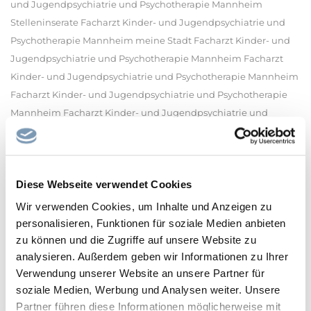
und Jugendpsychiatrie und Psychotherapie Mannheim
Stelleninserate Facharzt Kinder- und Jugendpsychiatrie und
Psychotherapie Mannheim meine Stadt Facharzt Kinder- und
Jugendpsychiatrie und Psychotherapie Mannheim Facharzt
Kinder- und Jugendpsychiatrie und Psychotherapie Mannheim
Facharzt Kinder- und Jugendpsychiatrie und Psychotherapie
Mannheim Facharzt Kinder- und Jugendpsychiatrie und
Psychotherapie Mannheim Jobangebote Facharzt Kinder- und
Jugendpsychiatrie und Psychotherapie Mannheim Jobsuche
Facharzt Kinder- und Jugendpsychiatrie und Psychotherapie
Diese Webseite verwendet Cookies
Mannheim
Wir verwenden Cookies, um Inhalte und Anzeigen zu
personalisieren, Funktionen für soziale Medien anbieten
zu können und die Zugriffe auf unsere Website zu
analysieren. Außerdem geben wir Informationen zu Ihrer
Verwendung unserer Website an unsere Partner für
soziale Medien, Werbung und Analysen weiter. Unsere
Partner führen diese Informationen möglicherweise mit