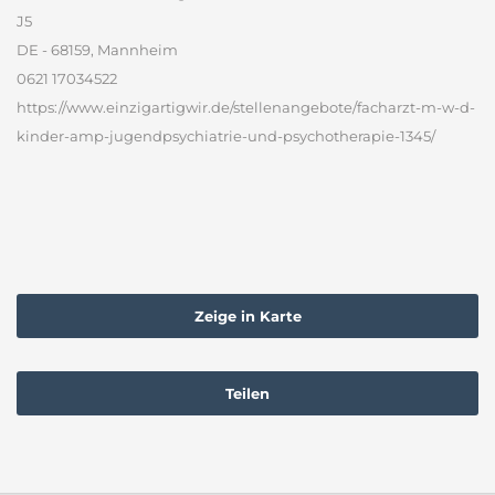
J5
DE - 68159, Mannheim
0621 17034522
https://www.einzigartigwir.de/stellenangebote/facharzt-m-w-d-
kinder-amp-jugendpsychiatrie-und-psychotherapie-1345/
Zeige in Karte
Teilen