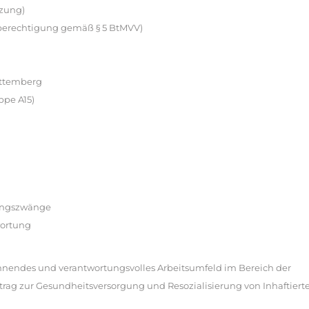
tzung)
nsberechtigung gemäß § 5 BtMVV)
rttemberg
ppe A15)
nungszwänge
wortung
pannendes und verantwortungsvolles Arbeitsumfeld im Bereich der
trag zur Gesundheitsversorgung und Resozialisierung von Inhaftiert