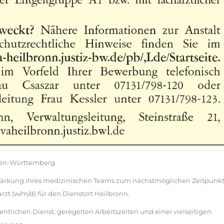
aden-Württemberg
erstärkung ihres medizinischen Teams zum nächstmöglichen Zeitpunk
rzt (w/m/d) für den Dienstort Heilbronn.
fentlichen Dienst, geregelten Arbeitszeiten und einer vielseitigen