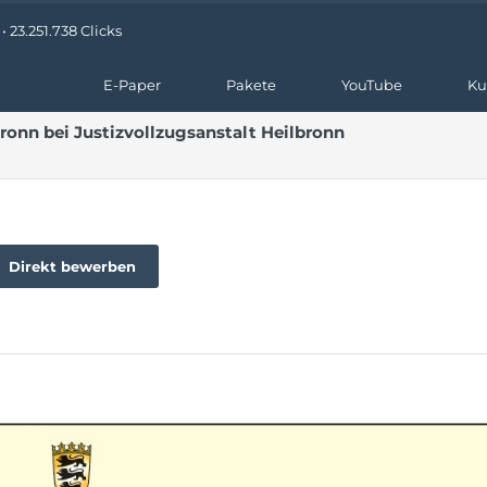
 23.251.738 Clicks
E-Paper
Pakete
YouTube
Ku
bronn bei Justizvollzugsanstalt Heilbronn
Direkt bewerben