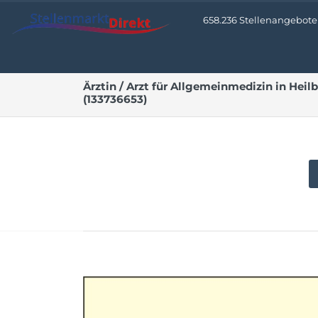
658.236 Stellenangebote •
Ärztin / Arzt für Allgemeinmedizin in Heil
(133736653)