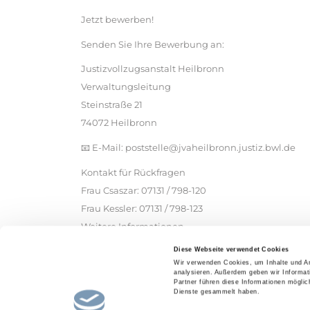
Jetzt bewerben!
Senden Sie Ihre Bewerbung an:
Justizvollzugsanstalt Heilbronn
Verwaltungsleitung
Steinstraße 21
74072 Heilbronn
📧 E-Mail: poststelle@jvaheilbronn.justiz.bwl.de
Kontakt für Rückfragen
Frau Csaszar: 07131 / 798-120
Frau Kessler: 07131 / 798-123
Weitere Informationen
Mehr zur Einrichtung und zur Tätigkeit finden Sie a
Diese Webseite verwendet Cookies
Wir verwenden Cookies, um Inhalte und An
analysieren. Außerdem geben wir Informat
Partner führen diese Informationen mögli
Dienste gesammelt haben.