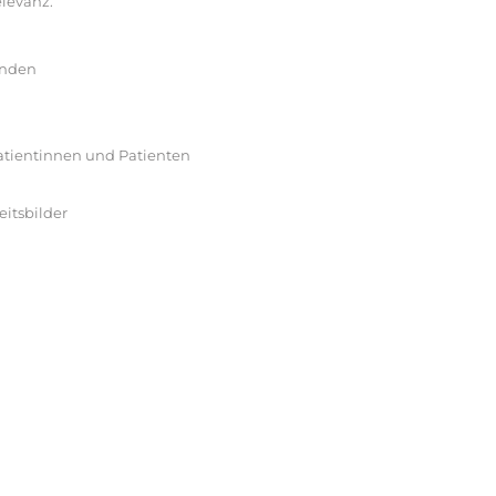
elevanz.
unden
atientinnen und Patienten
itsbilder