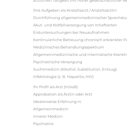
ärztlichen Tätigkeit mit hoher gesellschaftlicher R
Ihre Aufgaben als Anstaltsarzt / Anstaltsärztin
Durchführung allgemeinmedizinischer Sprechst
Akut- und Notfallversorgung von Inhaftierten
Erstuntersuchungen bei Neuaufnahmen
Kontinuierliche Betreuung chronisch erkrankter P
Medizinisches Behandlungsspektrum
Allgemeinmedizinische und internistische Krankhe
Psychiatrische Versorgung
Suchtmedizin (Alkohol, Substitution, Entzug)
Infektiologie (z. B. Hepatitis, HIV)
Ihr Profil als Arzt (m/w/d)
Approbation als Ärztin oder Arzt
Idealerweise Erfahrung in:
Allgemeinmedizin
Innerer Medizin
Psychiatrie