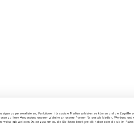
uf der offiziellen Website der Justizvollzugsanstalt Heilbronn.
zeigen zu personalisieren, Funktionen für soziale Medien anbieten zu können und die Zugriffe 
ionen zu Ihrer Verwendung unserer Website an unsere Partner für soziale Medien, Werbung und 
cherweise mit weiteren Daten zusammen, die Sie ihnen bereitgestellt haben oder die sie im Rahm