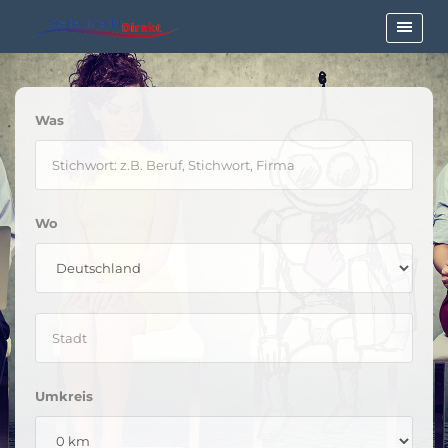
Was
Wo
Umkreis