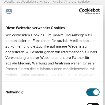
Westliches Westfalen e. V. ist ein großer Anbieter sozialer
Dienstleistungen und verfügt über eine 100-jährige Tradition.
Unsere Tochtergesellschaft, die AWO Immobilien GmbH, sorgt
als zuverlässiger Partner für das umfassende...
Arbeiterwohlfahrt Bezirk Westliches
Diese Webseite verwendet Cookies
Wir verwenden Cookies, um Inhalte und Anzeigen zu
Ärztliche Leiterin/Ärztlicher Leiter
personalisieren, Funktionen für soziale Medien anbieten
Ärztliche Leiterin/Ärztlicher Leiter Die NÖ
zu können und die Zugriffe auf unsere Website zu
Landesgesundheitsagentur ist das gemeinsame Dach für alle
analysieren. Außerdem geben wir Informationen zu Ihrer
NÖ Klinikstandorte sowie NÖ Pflege-, Betreuungs- und
Verwendung unserer Website an unsere Partner für
Förderzentren. Ein innovatives Arbeitsumfeld, langfristige Job-
soziale Medien, Werbung und Analysen weiter. Unsere
Perspektiven sowie Top-Ausbildung und Karrierechancen
Partner führen diese Informationen möglicherweise mit
kennzeichnen alle...
weiteren Daten zusammen, die Sie ihnen bereitgestellt
Landesklinikum Korneuburg-Stockerau
haben oder die sie im Rahmen Ihrer Nutzung der Dienste
gesammelt haben.
Einwilligungsauswahl
Verwaltungsfachangestellter oder Kaufmann
Notwendig
für Büromanagement (m/w/d)
Die Große Kreisstadt Schwäbisch Hall (ca. 43.000 Einwohner)