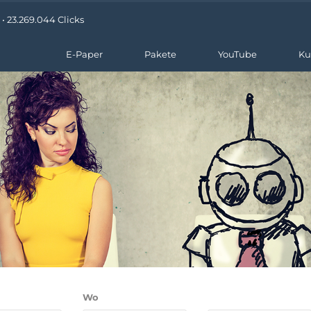
• 23.269.044 Clicks
E-Paper
Pakete
YouTube
Ku
Wo