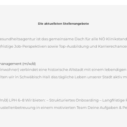
Die aktuellsten Stellenangebote
sgesundheitsagentur ist das gemeinsame Dach für alle NÖ Klinikstan
gfristige Job-Perspektiven sowie Top-Ausbildung und Karrierechancen
omanagement (m/w/d)
 Einwohner) verbindet eine historische Altstadt mit einem lebendige
en wir in Schwäbisch Hall das tägliche Leben unserer Stadt aktiv m
m/d) LPH 6–8 Wir bieten: – Strukturiertes Onboarding – Langfristig
ustellenbetreuung in einem motivierten Team Deine Aufgaben & Pers