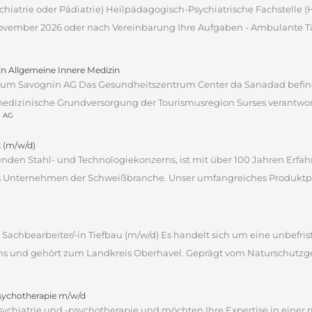
sychiatrie oder Pädiatrie) Heilpädagogisch-Psychiatrische Fachstelle
 November 2026 oder nach Vereinbarung Ihre Aufgaben - Ambulante Tät
tin Allgemeine Innere Medizin
um Savognin AG Das Gesundheitszentrum Center da Sanadad befind
edizinische Grundversorgung der Tourismusregion Surses verantwortli
n AG
 (m/w/d)
hrenden Stahl- und Technologiekonzerns, ist mit über 100 Jahren Erf
des Unternehmen der Schweißbranche. Unser umfangreiches Produktpor
Sachbearbeiter/-in Tiefbau (m/w/d) Es handelt sich um eine unbefrist
ns und gehört zum Landkreis Oberhavel. Geprägt vom Naturschutzgebi
psychotherapie m/w/d
sychiatrie und -psychotherapie und möchten Ihre Expertise in einer