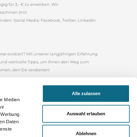
ig für 3,- € zu erwerben. Wir
aschinen (mit
inden. Social Media: Facebook, Twitter, LinkedIn
rse existiert? Mit unserer langjährigen Erfahrung
e und wertvolle Tipps, um Ihnen den Weg zum
ommen, den Sie verdienen!
te ist es eine angesehene Online-Stellenbörse, in
Alle zulassen
 Nutzen Sie das Suchfeld in unserem
le Medien
sind, wonach Sie suchen, durchstöbern Sie unser
ir
 Ihrer Bewerbung und für Ihre weitere Karriere
Auswahl erlauben
, Werbung
ren Daten
ienste
Ablehnen