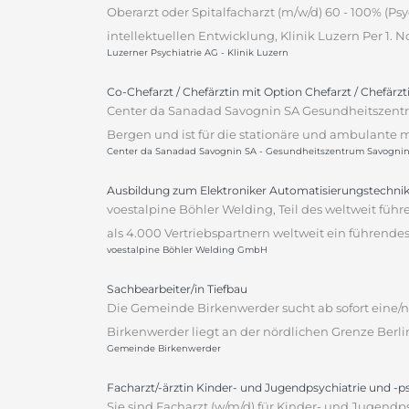
Oberarzt oder Spitalfacharzt (m/w/d) 60 - 100% (P
intellektuellen Entwicklung, Klinik Luzern Per 1.
Luzerner Psychiatrie AG - Klinik Luzern
Co-Chefarzt / Chefärztin mit Option Chefarzt / Chefärz
Center da Sanadad Savognin SA Gesundheitszentr
Bergen und ist für die stationäre und ambulante m
Center da Sanadad Savognin SA - Gesundheitszentrum Savogni
Ausbildung zum Elektroniker Automatisierungstechnik
voestalpine Böhler Welding, Teil des weltweit fü
als 4.000 Vertriebspartnern weltweit ein führen
voestalpine Böhler Welding GmbH
Sachbearbeiter/in Tiefbau
Die Gemeinde Birkenwerder sucht ab sofort eine/n 
Birkenwerder liegt an der nördlichen Grenze Berli
Gemeinde Birkenwerder
Facharzt/-ärztin Kinder- und Jugendpsychiatrie und -
Sie sind Facharzt (w/m/d) für Kinder- und Jugendp