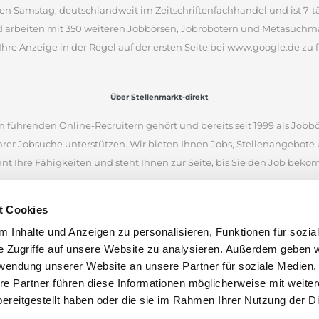
en Samstag, deutschlandweit im Zeitschriftenfachhandel und ist 7-täg
d arbeiten mit 350 weiteren Jobbörsen, Jobrobotern und Metasuchm
Ihre Anzeige in der Regel auf der ersten Seite bei www.google.de zu f
Über Stellenmarkt-direkt
 führenden Online-Recruitern gehört und bereits seit 1999 als Jobbö
Ihrer Jobsuche unterstützen. Wir bieten Ihnen Jobs, Stellenangebot
nnt Ihre Fähigkeiten und steht Ihnen zur Seite, bis Sie den Job bek
iellen Internetseiten und war eine der ersten Online-Jobbörsen. Heu
t Cookies
 Unternehmen aus Deutschland, Österreich und der Schweiz finden.
 Inhalte und Anzeigen zu personalisieren, Funktionen für sozia
en anhand von Stichworten und Orten zu suchen. Wenn Sie unsicher 
e Zugriffe auf unsere Website zu analysieren. Außerdem geben w
nen Stellenangeboten inspirieren. Wir wünschen Ihnen viel Erfolg bei
rwendung unserer Website an unsere Partner für soziale Medien
len.
re Partner führen diese Informationen möglicherweise mit weite
ereitgestellt haben oder die sie im Rahmen Ihrer Nutzung der D