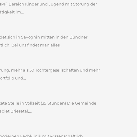
 (HPF) Bereich Kinder und Jugend mit Störung der
igkeit im...
et sich in Savognin mitten in den Bündner
ch. Bei uns findet man alles...
ahrung, mehr als 50 Tochtergesellschaften und mehr
tfolio und...
ete Stelle in Vollzeit (39 Stunden) Die Gemeinde
et Briesetal,...
 modernen Fachklinik mit wissenschaftlich