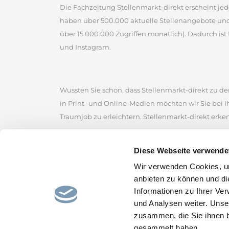
Die Fachzeitung Stellenmarkt-direkt erscheint jed
haben über 500.000 aktuelle Stellenangebote un
über 15.000.000 Zugriffen monatlich). Dadurch ist 
und Instagram.
Wussten Sie schon, dass Stellenmarkt-direkt zu den
in Print- und Online-Medien möchten wir Sie bei 
Traumjob zu erleichtern. Stellenmarkt-direkt erke
Stellenmarkt-direkt zählt zu den ältesten kommerz
Diese Webseite verwende
der Sie zahlreiche Jobangebote von renommierten
Wir verwenden Cookies, um
Stellenmarkt, um erfolgreich nach Stellenangebot
anbieten zu können und di
Stellenportal und lassen Sie sich von den gefunde
Informationen zu Ihrer Ve
und hoffen, den passenden Job für Sie bereitzustel
und Analysen weiter. Unse
zusammen, die Sie ihnen b
gesammelt haben.