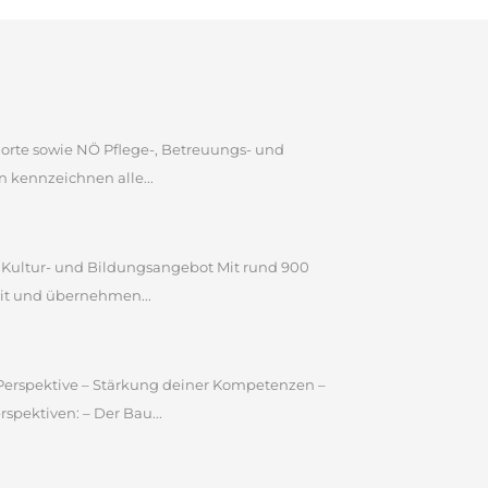
dorte sowie NÖ Pflege-, Betreuungs- und
 kennzeichnen alle...
n Kultur- und Bildungsangebot Mit rund 900
it und übernehmen...
e Perspektive – Stärkung deiner Kompetenzen –
pektiven: – Der Bau...