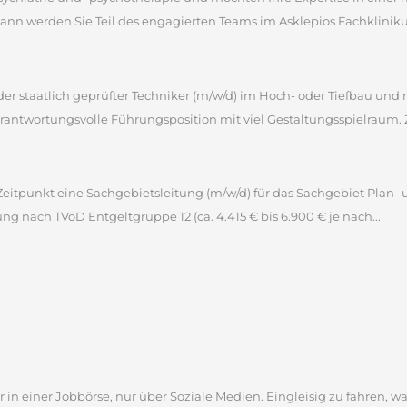
 werden Sie Teil des engagierten Teams im Asklepios Fachklinikum 
 oder staatlich geprüfter Techniker (m/w/d) im Hoch- oder Tiefbau u
antwortungsvolle Führungsposition mit viel Gestaltungsspielraum. 
itpunkt eine Sachgebietsleitung (m/w/d) für das Sachgebiet Plan- 
tung nach TVöD Entgeltgruppe 12 (ca. 4.415 € bis 6.900 € je nach...
 in einer Jobbörse, nur über Soziale Medien. Eingleisig zu fahren, wa