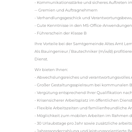
- Kommunikationsstärke und sicheres Auftreten im
-- Gremien und Auftragnehmern
- Verhandlungsgeschick und Verantwortungsbewu
- Gute Kenntnisse in den MS-Office-Anwendungen
- Führerschein der Klasse B
Ihre Vorteile bei der Samtgemeinde Altes Amt Le
Als Bauingenieur / Bautechniker (m/w/d) profitier
Dienst.
Wir bieten Ihnen:
- Abwechslungsreiches und verantwortungsvolles
- Großer Gestaltungsspielraum bei kommunalen 
- Vergütung entsprechend Ihrer Qualifikation nac
- Krisensicherer Arbeitsplatz im öffentlichen Diens
- Flexible Arbeitszeiten und familienfreundliche
- Möglichkeit zum mobilen Arbeiten im Rahmen de
- 30 Urlaubstage pro Jahr sowie zusätzliche arbeitsf
- Jahressonderzahlung und leistungsorientierte 