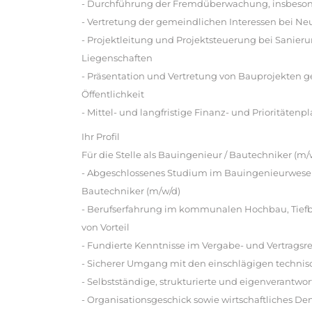
- Durchführung der Fremdüberwachung, insbeson
- Vertretung der gemeindlichen Interessen bei 
- Projektleitung und Projektsteuerung bei San
Liegenschaften
- Präsentation und Vertretung von Bauprojekten 
Öffentlichkeit
- Mittel- und langfristige Finanz- und Prioritä
Ihr Profil
Für die Stelle als Bauingenieur / Bautechniker (m/
- Abgeschlossenes Studium im Bauingenieurwesen o
Bautechniker (m/w/d)
- Berufserfahrung im kommunalen Hochbau, Tiefba
von Vorteil
- Fundierte Kenntnisse im Vergabe- und Vertragsr
- Sicherer Umgang mit den einschlägigen techni
- Selbstständige, strukturierte und eigenverantwor
- Organisationsgeschick sowie wirtschaftliches D