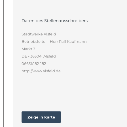
Daten des Stellenausschreibers:
Stadtwerke Alsfeld
Betriebsleiter - Herr Ralf Kaufmann
Markt 3
DE - 36304, Alsfeld
06631/182-182
http://www.alsfeld.de
Zeige in Karte