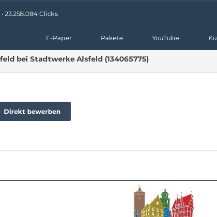
• 23.258.084 Clicks
E-Paper
Pakete
YouTube
Ku
sfeld bei Stadtwerke Alsfeld (134065775)
Direkt bewerben