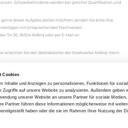
ancen. Schwerbehinderte werden bei gleicher Qualifikation und
 gerne dieser Aufgabe stellen möchten, senden Sie bitte Ihre
unterlagen mit entsprechenden Nachweisen
er Tor 30, 36304 Alsfeld oder per E-Mail an
r erreichen Sie den Betriebsleiter der Stadtwerke Alsfeld, Herrn
agen in Kopie. Ihre Unterlagen werden nur zurückgesandt, wenn
t Cookies
ügt wurde.
 Inhalte und Anzeigen zu personalisieren, Funktionen für sozia
Kostengründen von einer Zwischennachricht absehen.
e Zugriffe auf unsere Website zu analysieren. Außerdem geben w
rwendung unserer Website an unsere Partner für soziale Medien
re Partner führen diese Informationen möglicherweise mit weite
ereitgestellt haben oder die sie im Rahmen Ihrer Nutzung der D