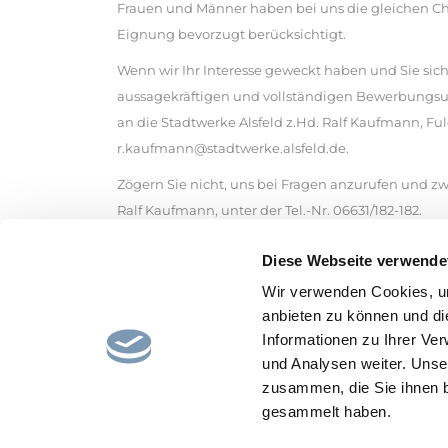
Frauen und Männer haben bei uns die gleichen Ch
Eignung bevorzugt berücksichtigt.
Wenn wir Ihr Interesse geweckt haben und Sie sich
aussagekräftigen und vollständigen Bewerbungs
an die Stadtwerke Alsfeld z.Hd. Ralf Kaufmann, Fuld
r.kaufmann@stadtwerke.alsfeld.de.
Zögern Sie nicht, uns bei Fragen anzurufen und zwa
Ralf Kaufmann, unter der Tel.-Nr. 06631/182-182.
Wir bitten um Übersendung von Bewerbungsunterl
Diese Webseite verwende
ein ausreichend frankierter Rückumschlag beigef
Der Datenschutz findet Berücksichtigung.
Wir verwenden Cookies, um
Bitte haben Sie Verständnis dafür, dass wir aus 
anbieten zu können und di
Informationen zu Ihrer Ve
und Analysen weiter. Unse
zusammen, die Sie ihnen b
gesammelt haben.