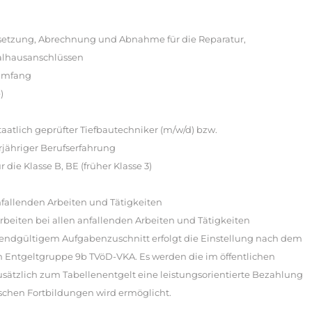
setzung, Abrechnung und Abnahme für die Reparatur,
alhausanschlüssen
 Umfang
)
taatlich geprüfter Tiefbautechniker (m/w/d) bzw.
rjähriger Berufserfahrung
 die Klasse B, BE (früher Klasse 3)
nfallenden Arbeiten und Tätigkeiten
rbeiten bei allen anfallenden Arbeiten und Tätigkeiten
 endgültigem Aufgabenzuschnitt erfolgt die Einstellung nach dem
s in Entgeltgruppe 9b TVöD-VKA. Es werden die im öffentlichen
usätzlich zum Tabellenentgelt eine leistungsorientierte Bezahlung
ischen Fortbildungen wird ermöglicht.