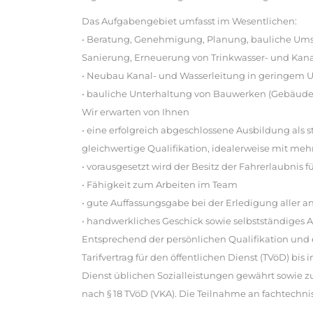
Das Aufgabengebiet umfasst im Wesentlichen:
• Beratung, Genehmigung, Planung, bauliche Um
Sanierung, Erneuerung von Trinkwasser- und Kan
• Neubau Kanal- und Wasserleitung in geringem
• bauliche Unterhaltung von Bauwerken (Gebäude
Wir erwarten von Ihnen
• eine erfolgreich abgeschlossene Ausbildung als s
gleichwertige Qualifikation, idealerweise mit meh
• vorausgesetzt wird der Besitz der Fahrerlaubnis für
• Fähigkeit zum Arbeiten im Team
• gute Auffassungsgabe bei der Erledigung aller a
• handwerkliches Geschick sowie selbstständiges A
Entsprechend der persönlichen Qualifikation und
Tarifvertrag für den öffentlichen Dienst (TVöD) bi
Dienst üblichen Sozialleistungen gewährt sowie z
nach § 18 TVöD (VKA). Die Teilnahme an fachtechn