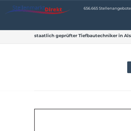
656.665 Stellenangebote 
staatlich geprüfter Tiefbautechniker in Al