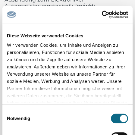
Automatisierungstechnik (m/w/d)
voestalpine Böhler Welding, Teil des weltweit führenden Stahl-
und Technologiekonzerns, ist mit über 100 Jahren Erfahrung,
mehr als 50 Tochtergesellschaften und mehr als 4.000
Diese Webseite verwendet Cookies
Vertriebspartnern weltweit ein führendes Unternehmen der
Schweißbranche. Unser umfangreiches Produktportfolio und...
Wir verwenden Cookies, um Inhalte und Anzeigen zu
voestalpine Böhler Welding GmbH
personalisieren, Funktionen für soziale Medien anbieten
zu können und die Zugriffe auf unsere Website zu
Sachbearbeiter/in Tiefbau
analysieren. Außerdem geben wir Informationen zu Ihrer
Die Gemeinde Birkenwerder sucht ab sofort eine/n
Verwendung unserer Website an unsere Partner für
Sachbearbeiter/-in Tiefbau (m/w/d) Es handelt sich um eine
soziale Medien, Werbung und Analysen weiter. Unsere
Partner führen diese Informationen möglicherweise mit
unbefristete Stelle in Vollzeit (39 Stunden) Die Gemeinde
weiteren Daten zusammen, die Sie ihnen bereitgestellt
Birkenwerder liegt an der nördlichen Grenze Berlins und
haben oder die sie im Rahmen Ihrer Nutzung der Dienste
gehört zum Landkreis Oberhavel. Geprägt vom
gesammelt haben.
Einwilligungsauswahl
Naturschutzgebiet Briesetal,...
Notwendig
Gemeinde Birkenwerder
Facharzt/-ärztin Kinder- und