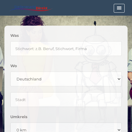
Was
Wo
Umkreis