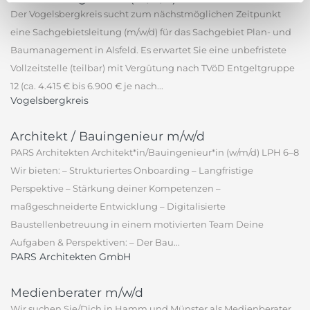
Der Vogelsbergkreis sucht zum nächstmöglichen Zeitpunkt
eine Sachgebietsleitung (m/w/d) für das Sachgebiet Plan- und
Baumanagement in Alsfeld. Es erwartet Sie eine unbefristete
Vollzeitstelle (teilbar) mit Vergütung nach TVöD Entgeltgruppe
12 (ca. 4.415 € bis 6.900 € je nach...
Vogelsbergkreis
Architekt / Bauingenieur m/w/d
PARS Architekten Architekt*in/Bauingenieur*in (w/m/d) LPH 6–8
Wir bieten: – Strukturiertes Onboarding – Langfristige
Perspektive – Stärkung deiner Kompetenzen –
maßgeschneiderte Entwicklung – Digitalisierte
Baustellenbetreuung in einem motivierten Team Deine
Aufgaben & Perspektiven: – Der Bau...
PARS Architekten GmbH
Medienberater m/w/d
Wir suchen Sie/Dich in Hamm und Münster als Medienberater