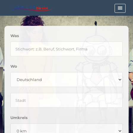
Was
Wo
Umkreis