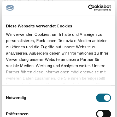
110.000 Einwohner) und ein lebendiger, wachsender Lebens-
und Wirtschaftsstandort nahe Luxemburg, Frankreich und
Belgien. Als Universitäts- und Hochschulstadt bietet Trier mit
umfassenden Bildungs-, Kultur- und Freizeitangeboten eine...
Diese Webseite verwendet Cookies
Stadtverwaltung Trier
Wir verwenden Cookies, um Inhalte und Anzeigen zu
Projektingenieur (m/w/d)
personalisieren, Funktionen für soziale Medien anbieten
zu können und die Zugriffe auf unsere Website zu
Stadt Celle. Meine Zukunft. Über uns Unsere wichtigste Aufgabe
analysieren. Außerdem geben wir Informationen zu Ihrer
als Eigenbetrieb der Stadt Celle ist der Umweltschutz: Wir
Verwendung unserer Website an unsere Partner für
sorgen verlässlich dafür, dass verschmutztes Wasser gereinigt
soziale Medien, Werbung und Analysen weiter. Unsere
wird, bevor es zurück in den natürlichen Kreislauf gelangt.
Partner führen diese Informationen möglicherweise mit
Dafür halten wir Abwasserkanäle instand, betreiben...
weiteren Daten zusammen, die Sie ihnen bereitgestellt
Residenzstadt Celle
haben oder die sie im Rahmen Ihrer Nutzung der Dienste
gesammelt haben.
Einwilligungsauswahl
Vermessungsingenieur (m/w/d)
Notwendig
Der Arbeitsplatz Erde – als Weltvermesserin bzw. Weltvermesser
oder Geodätin bzw. Geodät. Geodäsie ist die Wissenschaft von
der Vermessung und Aufteilung der Erde in Punkte, Linien und
Präferenzen