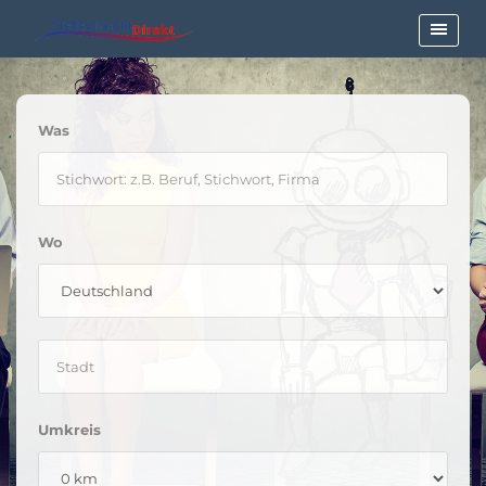
Was
Wo
Umkreis