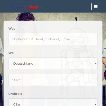
Was
Wo
Umkreis