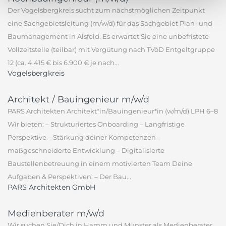
Der Vogelsbergkreis sucht zum nächstmöglichen Zeitpunkt
eine Sachgebietsleitung (m/w/d) für das Sachgebiet Plan- und
Baumanagement in Alsfeld. Es erwartet Sie eine unbefristete
Vollzeitstelle (teilbar) mit Vergütung nach TVöD Entgeltgruppe
12 (ca. 4.415 € bis 6.900 € je nach...
Vogelsbergkreis
Architekt / Bauingenieur m/w/d
PARS Architekten Architekt*in/Bauingenieur*in (w/m/d) LPH 6–8
Wir bieten: – Strukturiertes Onboarding – Langfristige
Perspektive – Stärkung deiner Kompetenzen –
maßgeschneiderte Entwicklung – Digitalisierte
Baustellenbetreuung in einem motivierten Team Deine
Aufgaben & Perspektiven: – Der Bau...
PARS Architekten GmbH
Medienberater m/w/d
Wir suchen Sie/Dich in Hamm und Münster als Medienberater