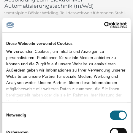
Automatisierungstechnik (m/w/d)
voestalpine Böhler Welding, Teil des weltweit führenden Stahl-
und Technologiekonzerns, ist mit über 100 Jahren Erfahrung,
mehr als 50 Tochtergesellschaften und mehr als 4.000
Vertriebspartnern weltweit ein führendes Unternehmen der
Schweißbranche. Unser umfangreiches Produktportfolio und...
Diese Webseite verwendet Cookies
voestalpine Böhler Welding GmbH
Wir verwenden Cookies, um Inhalte und Anzeigen zu
personalisieren, Funktionen für soziale Medien anbieten zu
können und die Zugriffe auf unsere Website zu analysieren.
Sachbearbeiter/in Tiefbau
Außerdem geben wir Informationen zu Ihrer Verwendung unserer
Die Gemeinde Birkenwerder sucht ab sofort eine/n
Website an unsere Partner für soziale Medien, Werbung und
Sachbearbeiter/-in Tiefbau (m/w/d) Es handelt sich um eine
Analysen weiter. Unsere Partner führen diese Informationen
unbefristete Stelle in Vollzeit (39 Stunden) Die Gemeinde
möglicherweise mit weiteren Daten zusammen, die Sie ihnen
Birkenwerder liegt an der nördlichen Grenze Berlins und
bereitgestellt haben oder die sie im Rahmen Ihrer Nutzung der
Dienste gesammelt haben.
gehört zum Landkreis Oberhavel. Geprägt vom
Einwilligungsauswahl
Naturschutzgebiet Briesetal,...
Notwendig
Gemeinde Birkenwerder
Facharzt/-ärztin Kinder- und
Präferenzen