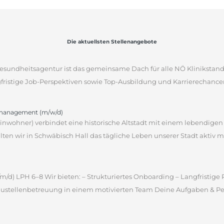
Die aktuellsten Stellenangebote
sgesundheitsagentur ist das gemeinsame Dach für alle NÖ Klinikstan
gfristige Job-Perspektiven sowie Top-Ausbildung und Karrierechancen
omanagement (m/w/d)
 Einwohner) verbindet eine historische Altstadt mit einem lebendige
en wir in Schwäbisch Hall das tägliche Leben unserer Stadt aktiv m
m/d) LPH 6–8 Wir bieten: – Strukturiertes Onboarding – Langfristig
ustellenbetreuung in einem motivierten Team Deine Aufgaben & Pers