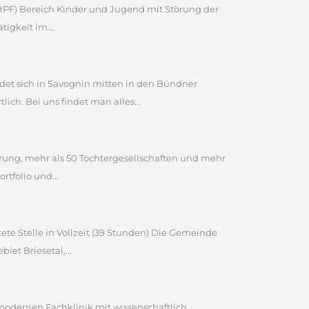
 (HPF) Bereich Kinder und Jugend mit Störung der
igkeit im...
et sich in Savognin mitten in den Bündner
ch. Bei uns findet man alles...
ahrung, mehr als 50 Tochtergesellschaften und mehr
tfolio und...
ete Stelle in Vollzeit (39 Stunden) Die Gemeinde
et Briesetal,...
 modernen Fachklinik mit wissenschaftlich