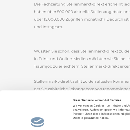
Die Fachzeitung Stellenmarkt-direkt erscheint jed
haben über 500.000 aktuelle Stellenangebote un
über 15.000.000 Zugriffen monatlich). Dadurch ist 
und Instagram.
Wussten Sie schon, dass Stellenmarkt-direkt zu den
in Print- und Online-Medien möchten wir Sie bei 
Traumjob zu erleichtern. Stellenmarkt-direkt erke
Stellenmarkt-direkt zählt zu den ältesten kommerz
der Sie zahlreiche Jobangebote von renommierten
Stellenmarkt, um erfolgreich nach Stellenangebot
Diese Webseite verwendet Cookies
Stellenportal und lassen Sie sich von den gefunde
Wir verwenden Cookies, um Inhalte und An
analysieren. Außerdem geben wir Informat
und hoffen, den passenden Job für Sie bereitzustel
Partner führen diese Informationen mögli
Dienste gesammelt haben.