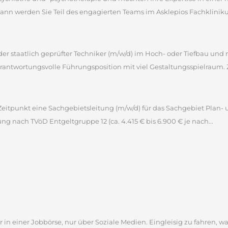
 werden Sie Teil des engagierten Teams im Asklepios Fachklinikum 
 oder staatlich geprüfter Techniker (m/w/d) im Hoch- oder Tiefbau u
antwortungsvolle Führungsposition mit viel Gestaltungsspielraum. 
itpunkt eine Sachgebietsleitung (m/w/d) für das Sachgebiet Plan- 
tung nach TVöD Entgeltgruppe 12 (ca. 4.415 € bis 6.900 € je nach...
 in einer Jobbörse, nur über Soziale Medien. Eingleisig zu fahren, wa