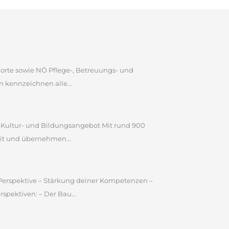
dorte sowie NÖ Pflege-, Betreuungs- und
 kennzeichnen alle...
n Kultur- und Bildungsangebot Mit rund 900
it und übernehmen...
e Perspektive – Stärkung deiner Kompetenzen –
pektiven: – Der Bau...