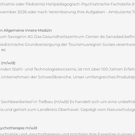
sychiatrie oder Pädiatrie) Heilpädagogisch-Psychiatrische Fachstelle
 November 2026 oder nach Vereinbarung Ihre Aufgaben - Ambulante Tät
tin Allgemeine Innere Medizin
um Savognin AG Das Gesundheitszentrum Center da Sanadad befind
edizinische Grundversorgung der Tourismusregion Surses verantwortli
n AG
 (m/w/d)
hrenden Stahl- und Technologiekonzerns, ist mit über 100 Jahren Erf
des Unternehmen der Schweißbranche. Unser umfangreiches Produktpor
Sachbearbeiter/-in Tiefbau (m/w/d) Es handelt sich um eine unbefrist
ns und gehört zum Landkreis Oberhavel. Geprägt vom Naturschutzgebi
psychotherapie m/w/d
sychiatrie und -psychotherapie und möchten Ihre Expertise in einer