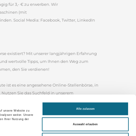
ig für 3,- € zu erwerben. Wir
aschinen (mit
inden. Social Media: Facebook, Twitter, LinkedIn
rse existiert? Mit unserer langjährigen Erfahrung
e und wertvolle Tipps, um Ihnen den Weg zum
ommen, den Sie verdienen!
te ist es eine angesehene Online-Stellenbörse, in
 Nutzen Sie das Suchfeld in unserem
sind, wonach Sie suchen, durchstöbern Sie unser
 Ihrer Bewerbung und für Ihre weitere Karriere
Alle zulassen
auf unsere Website zu
Analysen weiter. Unsere
en Ihrer Nutzung der
Auswahl erlauben