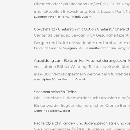
Oberarzt oder Spitalfacharzt (m/w/d) 60 - 100% (P
intellektuellen Entwicklung, Klinik Luzern Per 1.
Luzerner Psychiatrie AG - Klinik Luzern
Co-Chefarzt / Chefärztin mit Option Chefarzt / Chefärz
Center da Sanadad Savognin SA Gesundheitszentr
Bergen und ist für die stationäre und ambulante m
Center da Sanadad Savognin SA - Gesundheitszentrum Savogni
Ausbildung zum Elektroniker Automatisierungstechnik
voestalpine Böhler Welding, Teil des weltweit fü
als 4.000 Vertriebspartnern weltweit ein führen
voestalpine Böhler Welding GmbH
Sachbearbeiter/in Tiefbau
Die Gemeinde Birkenwerder sucht ab sofort eine/n 
Birkenwerder liegt an der nördlichen Grenze Berli
Gemeinde Birkenwerder
Facharzt/-ärztin Kinder- und Jugendpsychiatrie und -
Sie sind Facharzt (w/m/d) für Kinder- und Jugendp