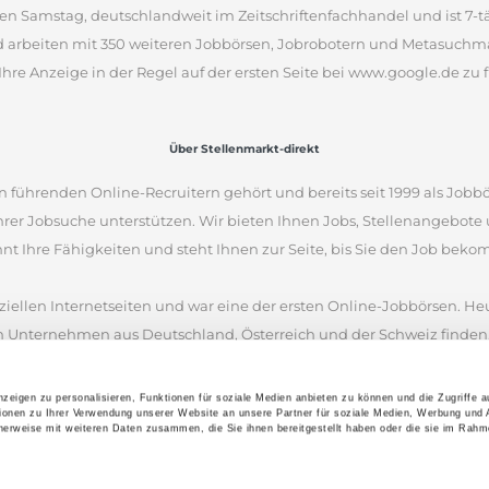
en Samstag, deutschlandweit im Zeitschriftenfachhandel und ist 7-täg
d arbeiten mit 350 weiteren Jobbörsen, Jobrobotern und Metasuchm
Ihre Anzeige in der Regel auf der ersten Seite bei www.google.de zu f
Über Stellenmarkt-direkt
 führenden Online-Recruitern gehört und bereits seit 1999 als Jobbö
Ihrer Jobsuche unterstützen. Wir bieten Ihnen Jobs, Stellenangebot
nnt Ihre Fähigkeiten und steht Ihnen zur Seite, bis Sie den Job bek
iellen Internetseiten und war eine der ersten Online-Jobbörsen. Heu
 Unternehmen aus Deutschland, Österreich und der Schweiz finden.
en anhand von Stichworten und Orten zu suchen. Wenn Sie unsicher 
nen Stellenangeboten inspirieren. Wir wünschen Ihnen viel Erfolg bei
zeigen zu personalisieren, Funktionen für soziale Medien anbieten zu können und die Zugriffe 
ionen zu Ihrer Verwendung unserer Website an unsere Partner für soziale Medien, Werbung und 
len.
cherweise mit weiteren Daten zusammen, die Sie ihnen bereitgestellt haben oder die sie im Rahm