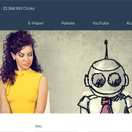
 23.268.992 Clicks
E-Paper
Pakete
YouTube
Ku
Wo