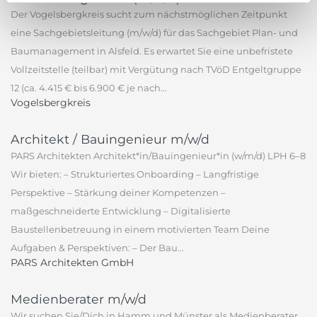
Der Vogelsbergkreis sucht zum nächstmöglichen Zeitpunkt
eine Sachgebietsleitung (m/w/d) für das Sachgebiet Plan- und
Baumanagement in Alsfeld. Es erwartet Sie eine unbefristete
Vollzeitstelle (teilbar) mit Vergütung nach TVöD Entgeltgruppe
12 (ca. 4.415 € bis 6.900 € je nach...
Vogelsbergkreis
Architekt / Bauingenieur m/w/d
PARS Architekten Architekt*in/Bauingenieur*in (w/m/d) LPH 6–8
Wir bieten: – Strukturiertes Onboarding – Langfristige
Perspektive – Stärkung deiner Kompetenzen –
maßgeschneiderte Entwicklung – Digitalisierte
Baustellenbetreuung in einem motivierten Team Deine
Aufgaben & Perspektiven: – Der Bau...
PARS Architekten GmbH
Medienberater m/w/d
Wir suchen Sie/Dich in Hamm und Münster als Medienberater