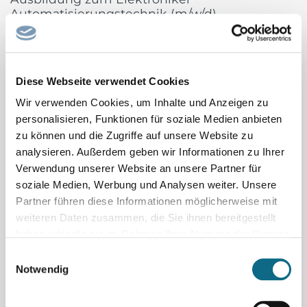
Automatisierungstechnik (m/w/d)
voestalpine Böhler Welding, Teil des weltweit führenden Stahl-
und Technologiekonzerns, ist mit über 100 Jahren Erfahrung,
mehr als 50 Tochtergesellschaften und mehr als 4.000
Diese Webseite verwendet Cookies
Vertriebspartnern weltweit ein führendes Unternehmen der
Schweißbranche. Unser umfangreiches Produktportfolio und...
Wir verwenden Cookies, um Inhalte und Anzeigen zu
voestalpine Böhler Welding GmbH
personalisieren, Funktionen für soziale Medien anbieten
zu können und die Zugriffe auf unsere Website zu
Sachbearbeiter/in Tiefbau
analysieren. Außerdem geben wir Informationen zu Ihrer
Die Gemeinde Birkenwerder sucht ab sofort eine/n
Verwendung unserer Website an unsere Partner für
Sachbearbeiter/-in Tiefbau (m/w/d) Es handelt sich um eine
soziale Medien, Werbung und Analysen weiter. Unsere
Partner führen diese Informationen möglicherweise mit
unbefristete Stelle in Vollzeit (39 Stunden) Die Gemeinde
weiteren Daten zusammen, die Sie ihnen bereitgestellt
Birkenwerder liegt an der nördlichen Grenze Berlins und
haben oder die sie im Rahmen Ihrer Nutzung der Dienste
gehört zum Landkreis Oberhavel. Geprägt vom
gesammelt haben.
Einwilligungsauswahl
Naturschutzgebiet Briesetal,...
Notwendig
Gemeinde Birkenwerder
Facharzt/-ärztin Kinder- und