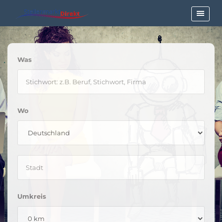
Was
Wo
Umkreis