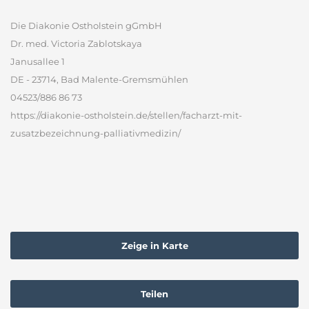
Die Diakonie Ostholstein gGmbH
Dr. med. Victoria Zablotskaya
Janusallee 1
DE - 23714, Bad Malente-Gremsmühlen
04523/886 86 73
https://diakonie-ostholstein.de/stellen/facharzt-mit-
zusatzbezeichnung-palliativmedizin/
Zeige in Karte
Teilen