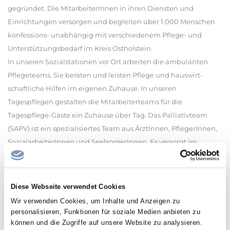
gegründet. Die MitarbeiterInnen in ihren Diensten und
Einrichtungen versorgen und begleiten über 1.000 Menschen
konfessions- unabhängig mit verschiedenem Pflege- und
Unterstützungsbedarf im Kreis Ostholstein.
In unseren Sozialstationen vor Ort arbeiten die ambulanten
Pflegeteams. Sie beraten und leisten Pflege und hauswirt-
schaftliche Hilfen im eigenen Zuhause. In unseren
Tagespflegen gestalten die Mitarbeiterteams für die
Tagespflege-Gäste ein Zuhause über Tag. Das Palliativteam
(SAPV) ist ein spezialisiertes Team aus ÄrztInnen, PflegerInnen,
SozialarbeiterInnen und SeelsorgerInnen. Es versorgt im
gesamten Kreis Ostholstein und Teilen des Kreises Plön
schwerstkranke Menschen in ihrer letzten Lebensphase zu
Hause.
Diese Webseite verwendet Cookies
Wir verwenden Cookies, um Inhalte und Anzeigen zu
Diakonie Ostholstein
personalisieren, Funktionen für soziale Medien anbieten zu
www.diakonie-ostholstein.de
können und die Zugriffe auf unsere Website zu analysieren.
Assistenzarzt Jobs Eutin Jobs Eutin Stelleninserate Assistenzarzt