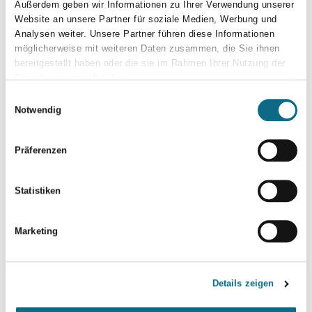
Außerdem geben wir Informationen zu Ihrer Verwendung unserer
Eutin Ärzte Jobs Eutin Stellenangebote Assistenzarzt Eutin
Website an unsere Partner für soziale Medien, Werbung und
Analysen weiter. Unsere Partner führen diese Informationen
Stellenangebote Assistenzarzt Eutin Stellenanzeigen
möglicherweise mit weiteren Daten zusammen, die Sie ihnen
Assistenzarzt Eutin Stelleninserate Facharzt aller
bereitgestellt haben oder die sie im Rahmen Ihrer Nutzung der
Fachrichtungen mit Zusatzbezeichnung Palliativmedizin Eutin
Dienste gesammelt haben.
meine Stadt Assistenzarzt Eutin Kimeta Assistenzarzt Eutin
Einwilligungsauswahl
Stepstone Assistenzarzt Eutin Indeed Assistenzarzt Eutin
Notwendig
Jobangebote Assistenzarzt Eutin Jobsuche Assistenzarzt Eutin
Präferenzen
Statistiken
Marketing
Details zeigen