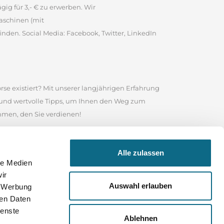
ig für 3,- € zu erwerben. Wir
aschinen (mit
inden. Social Media: Facebook, Twitter, LinkedIn
rse existiert? Mit unserer langjährigen Erfahrung
e und wertvolle Tipps, um Ihnen den Weg zum
ommen, den Sie verdienen!
te ist es eine angesehene Online-Stellenbörse, in
Alle zulassen
 Nutzen Sie das Suchfeld in unserem
le Medien
sind, wonach Sie suchen, durchstöbern Sie unser
ir
 Ihrer Bewerbung und für Ihre weitere Karriere
Auswahl erlauben
, Werbung
ren Daten
ienste
Ablehnen