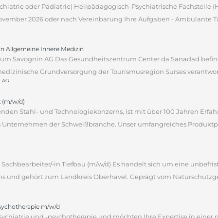
sychiatrie oder Pädiatrie) Heilpädagogisch-Psychiatrische Fachstelle
 November 2026 oder nach Vereinbarung Ihre Aufgaben - Ambulante Tät
tin Allgemeine Innere Medizin
um Savognin AG Das Gesundheitszentrum Center da Sanadad befind
edizinische Grundversorgung der Tourismusregion Surses verantwortli
n AG
 (m/w/d)
hrenden Stahl- und Technologiekonzerns, ist mit über 100 Jahren Erf
des Unternehmen der Schweißbranche. Unser umfangreiches Produktpor
Sachbearbeiter/-in Tiefbau (m/w/d) Es handelt sich um eine unbefrist
ns und gehört zum Landkreis Oberhavel. Geprägt vom Naturschutzgebi
psychotherapie m/w/d
sychiatrie und -psychotherapie und möchten Ihre Expertise in einer