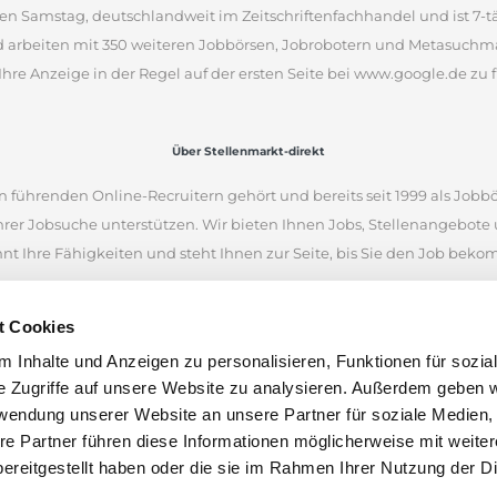
en Samstag, deutschlandweit im Zeitschriftenfachhandel und ist 7-täg
d arbeiten mit 350 weiteren Jobbörsen, Jobrobotern und Metasuchm
Ihre Anzeige in der Regel auf der ersten Seite bei www.google.de zu f
Über Stellenmarkt-direkt
 führenden Online-Recruitern gehört und bereits seit 1999 als Jobbö
Ihrer Jobsuche unterstützen. Wir bieten Ihnen Jobs, Stellenangebot
nnt Ihre Fähigkeiten und steht Ihnen zur Seite, bis Sie den Job bek
iellen Internetseiten und war eine der ersten Online-Jobbörsen. Heu
t Cookies
 Unternehmen aus Deutschland, Österreich und der Schweiz finden.
 Inhalte und Anzeigen zu personalisieren, Funktionen für sozia
en anhand von Stichworten und Orten zu suchen. Wenn Sie unsicher 
e Zugriffe auf unsere Website zu analysieren. Außerdem geben w
nen Stellenangeboten inspirieren. Wir wünschen Ihnen viel Erfolg bei
rwendung unserer Website an unsere Partner für soziale Medien
len.
re Partner führen diese Informationen möglicherweise mit weite
ereitgestellt haben oder die sie im Rahmen Ihrer Nutzung der D