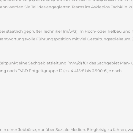
 werden Sie Teil des engagierten Teams im Asklepios Fachklinikum 
 oder staatlich geprüfter Techniker (m/w/d) im Hoch- oder Tiefbau u
antwortungsvolle Führungsposition mit viel Gestaltungsspielraum. 
itpunkt eine Sachgebietsleitung (m/w/d) für das Sachgebiet Plan- 
tung nach TVöD Entgeltgruppe 12 (ca. 4.415 € bis 6.900 € je nach...
 in einer Jobbörse, nur über Soziale Medien. Eingleisig zu fahren, wa