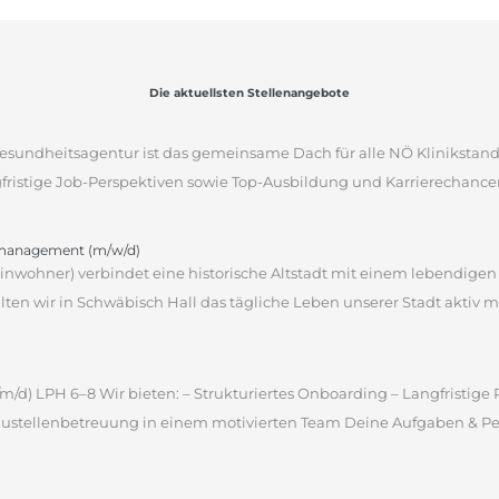
Die aktuellsten Stellenangebote
sgesundheitsagentur ist das gemeinsame Dach für alle NÖ Klinikstan
gfristige Job-Perspektiven sowie Top-Ausbildung und Karrierechancen
omanagement (m/w/d)
 Einwohner) verbindet eine historische Altstadt mit einem lebendige
en wir in Schwäbisch Hall das tägliche Leben unserer Stadt aktiv m
m/d) LPH 6–8 Wir bieten: – Strukturiertes Onboarding – Langfristig
ustellenbetreuung in einem motivierten Team Deine Aufgaben & Pers