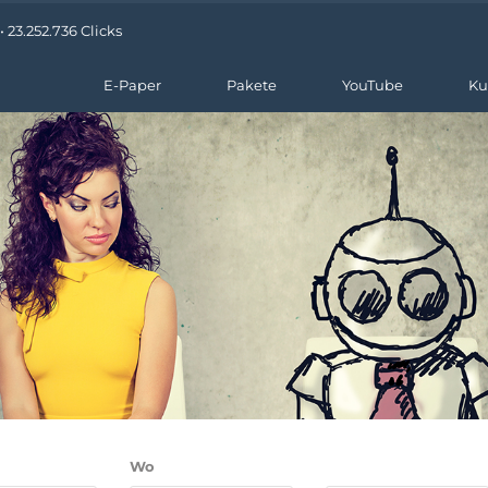
 23.252.736 Clicks
E-Paper
Pakete
YouTube
Ku
Wo