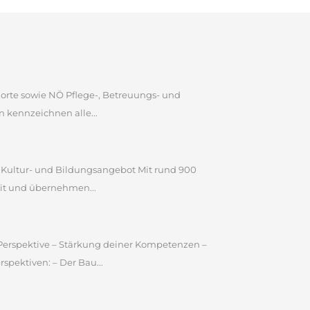
dorte sowie NÖ Pflege-, Betreuungs- und
 kennzeichnen alle...
n Kultur- und Bildungsangebot Mit rund 900
it und übernehmen...
e Perspektive – Stärkung deiner Kompetenzen –
pektiven: – Der Bau...