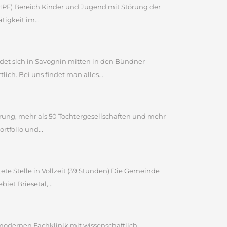
 (HPF) Bereich Kinder und Jugend mit Störung der
igkeit im...
et sich in Savognin mitten in den Bündner
ch. Bei uns findet man alles...
ahrung, mehr als 50 Tochtergesellschaften und mehr
tfolio und...
ete Stelle in Vollzeit (39 Stunden) Die Gemeinde
et Briesetal,...
 modernen Fachklinik mit wissenschaftlich