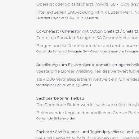
Oberarzt oder Spitalfacharzt (m/w/d) 60 - 100% (P
intellektuellen Entwicklung, Klinik Luzern Per 1.
Luzerner Psychiatrie AG - Klinik Luzern
Co-Chefarzt / Chefärztin mit Option Chefarzt / Chefärz
Center da Sanadad Savognin SA Gesundheitszentr
Bergen und ist für die stationäre und ambulante m
Center da Sanadad Savognin SA - Gesundheitszentrum Savogni
Ausbildung zum Elektroniker Automatisierungstechnik
voestalpine Böhler Welding, Teil des weltweit fü
als 4.000 Vertriebspartnern weltweit ein führen
voestalpine Böhler Welding GmbH
Sachbearbeiter/in Tiefbau
Die Gemeinde Birkenwerder sucht ab sofort eine/n 
Birkenwerder liegt an der nördlichen Grenze Berli
Gemeinde Birkenwerder
Facharzt/-ärztin Kinder- und Jugendpsychiatrie und -
Sie sind Facharzt (w/m/d) für Kinder- und Jugendp