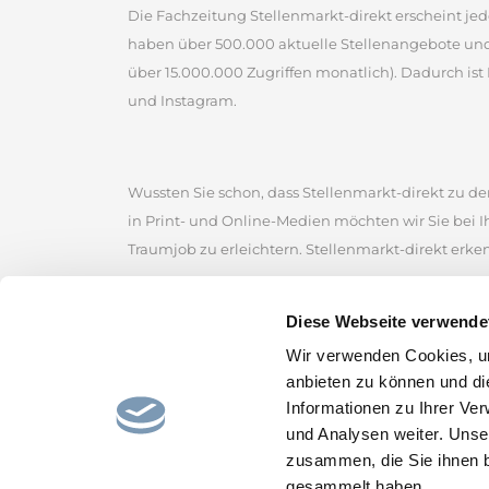
Die Fachzeitung Stellenmarkt-direkt erscheint jed
haben über 500.000 aktuelle Stellenangebote un
über 15.000.000 Zugriffen monatlich). Dadurch ist 
und Instagram.
Wussten Sie schon, dass Stellenmarkt-direkt zu den
in Print- und Online-Medien möchten wir Sie bei 
Traumjob zu erleichtern. Stellenmarkt-direkt erke
Stellenmarkt-direkt zählt zu den ältesten kommerz
Diese Webseite verwende
der Sie zahlreiche Jobangebote von renommierten
Wir verwenden Cookies, um
Stellenmarkt, um erfolgreich nach Stellenangebot
anbieten zu können und di
Stellenportal und lassen Sie sich von den gefunde
Informationen zu Ihrer Ve
und hoffen, den passenden Job für Sie bereitzustel
und Analysen weiter. Unse
zusammen, die Sie ihnen b
gesammelt haben.