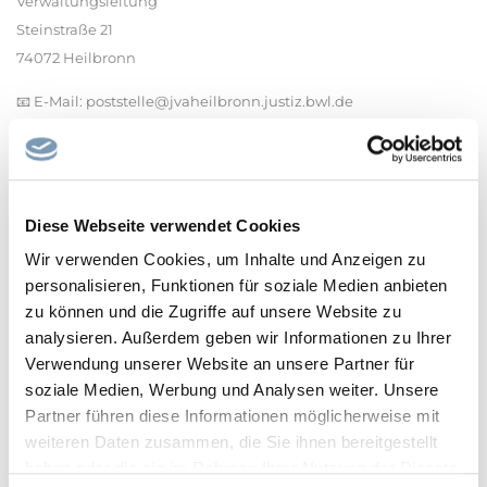
Verwaltungsleitung
Steinstraße 21
74072 Heilbronn
📧 E-Mail: poststelle@jvaheilbronn.justiz.bwl.de
Kontakt für Rückfragen
Frau Csaszar: 07131 / 798-120
Frau Kessler: 07131 / 798-123
Diese Webseite verwendet Cookies
Weitere Informationen
Wir verwenden Cookies, um Inhalte und Anzeigen zu
Mehr zur Einrichtung und zur Tätigkeit finden Sie auf der
personalisieren, Funktionen für soziale Medien anbieten
offiziellen Website der Justizvollzugsanstalt Heilbronn.
zu können und die Zugriffe auf unsere Website zu
analysieren. Außerdem geben wir Informationen zu Ihrer
Verwendung unserer Website an unsere Partner für
soziale Medien, Werbung und Analysen weiter. Unsere
Partner führen diese Informationen möglicherweise mit
weiteren Daten zusammen, die Sie ihnen bereitgestellt
haben oder die sie im Rahmen Ihrer Nutzung der Dienste