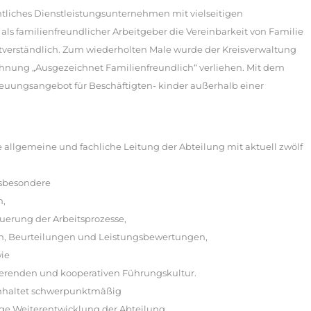
ntliches Dienstleistungsunternehmen mit vielseitigen
 als familienfreundlicher Arbeitgeber die Vereinbarkeit von Familie
lbstverständlich. Zum wiederholten Male wurde der Kreisverwaltung
hnung „Ausgezeichnet Familienfreundlich“ verliehen. Mit dem
euungsangebot für Beschäftigten- kinder außerhalb einer
allgemeine und fachliche Leitung der Abteilung mit aktuell zwölf
sbesondere
n,
uerung der Arbeitsprozesse,
n, Beurteilungen und Leistungsbewertungen,
ie
vierenden und kooperativen Führungskultur.
einhaltet schwerpunktmäßig
tige Weiterentwicklung der Abteilung,