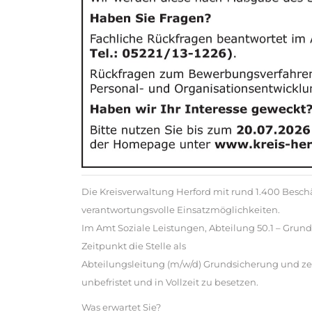
Die Kreisverwaltung Herford mit rund 1.400 Beschä
verantwortungsvolle Einsatzmöglichkeiten.
Im Amt Soziale Leistungen, Abteilung 50.1 – Gru
Zeitpunkt die Stelle als
Abteilungsleitung (m/w/d) Grundsicherung und z
unbefristet und in Vollzeit zu besetzen.
Was erwartet Sie?