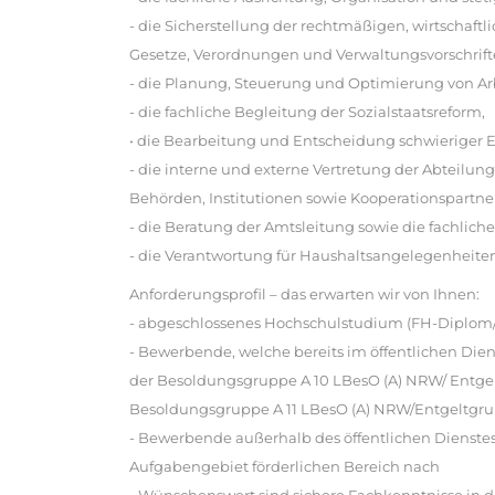
- die Sicherstellung der rechtmäßigen, wirtschaft
Gesetze, Verordnungen und Verwaltungsvorschrift
- die Planung, Steuerung und Optimierung von Arbe
- die fachliche Begleitung der Sozialstaatsreform,
• die Bearbeitung und Entscheidung schwieriger E
- die interne und externe Vertretung der Abteil
Behörden, Institutionen sowie Kooperationspartn
- die Beratung der Amtsleitung sowie die fachlich
- die Verantwortung für Haushaltsangelegenheiten 
Anforderungsprofil – das erwarten wir von Ihnen:
- abgeschlossenes Hochschulstudium (FH-Diplom/
- Bewerbende, welche bereits im öffentlichen Dien
der Besoldungsgruppe A 10 LBesO (A) NRW/ Entgelt
Besoldungsgruppe A 11 LBesO (A) NRW/Entgeltgru
- Bewerbende außerhalb des öffentlichen Dienstes
Aufgabengebiet förderlichen Bereich nach