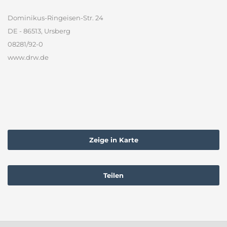
Dominikus-Ringeisen-Str. 24
DE - 86513, Ursberg
08281/92-0
www.drw.de
Zeige in Karte
Teilen