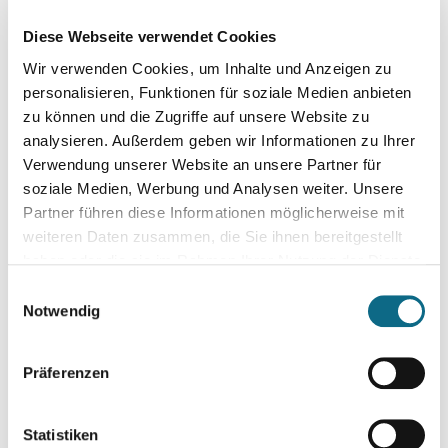
Stellenangebote Fachinformatiker für Informationstechnik
Diese Webseite verwendet Cookies
Telekommunikationstechnik Augsburg Informatiker Ursberg
Wir verwenden Cookies, um Inhalte und Anzeigen zu
Stellenangebote Informatik Bayern IT Mitarbeiter Ursberg
personalisieren, Funktionen für soziale Medien anbieten
Systemadministrator Augsburg Telekommunikationstechniker
zu können und die Zugriffe auf unsere Website zu
Augsburg Informationstechniker Ursberg Stellenangebote
analysieren. Außerdem geben wir Informationen zu Ihrer
Telekommunikationstechnik Augsburg Bayern
Verwendung unserer Website an unsere Partner für
soziale Medien, Werbung und Analysen weiter. Unsere
Partner führen diese Informationen möglicherweise mit
weiteren Daten zusammen, die Sie ihnen bereitgestellt
haben oder die sie im Rahmen Ihrer Nutzung der Dienste
gesammelt haben.
Einwilligungsauswahl
Notwendig
Präferenzen
Statistiken