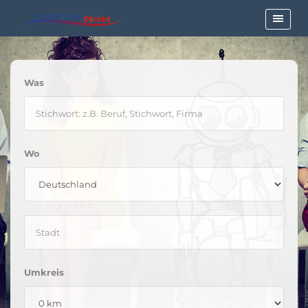
Was
Wo
Umkreis