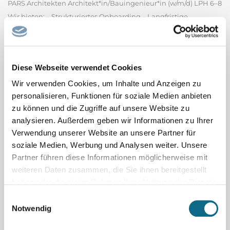
PARS Architekten Architekt*in/Bauingenieur*in (w/m/d) LPH 6–8
Wir bieten: – Strukturiertes Onboarding – Langfristige
Perspektive – Stärkung deiner Kompetenzen –
maßgeschneiderte Entwicklung – Digitalisierte
Baustellenbetreuung in einem motivierten Team Deine
Diese Webseite verwendet Cookies
Aufgaben & Perspektiven: – Der Bau...
PARS Architekten GmbH
Wir verwenden Cookies, um Inhalte und Anzeigen zu
personalisieren, Funktionen für soziale Medien anbieten
Spitalfacharzt / Spitalfachärztin Pädiatrie
zu können und die Zugriffe auf unsere Website zu
Oberarzt oder Spitalfacharzt (m/w/d) 60 - 100% (Psychiatrie oder
analysieren. Außerdem geben wir Informationen zu Ihrer
Pädiatrie) Heilpädagogisch-Psychiatrische Fachstelle (HPF)
Verwendung unserer Website an unsere Partner für
soziale Medien, Werbung und Analysen weiter. Unsere
Bereich Kinder und Jugend mit Störung der intellektuellen
Partner führen diese Informationen möglicherweise mit
Entwicklung, Klinik Luzern Per 1. November 2026 oder nach
weiteren Daten zusammen, die Sie ihnen bereitgestellt
Vereinbarung Ihre Aufgaben - Ambulante Tätigkeit im...
haben oder die sie im Rahmen Ihrer Nutzung der Dienste
Luzerner Psychiatrie AG - Klinik Luzern
gesammelt haben.
Einwilligungsauswahl
Notwendig
Co-Chefarzt / Chefärztin mit Option Chefarzt /
Chefärztin Allgemeine Innere Medizin