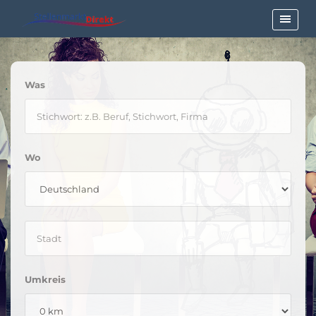
Was
Wo
Umkreis