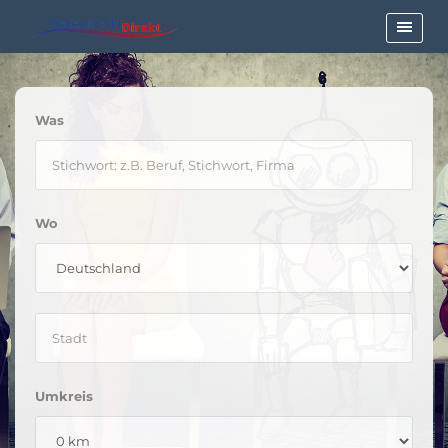
Was
Wo
Umkreis