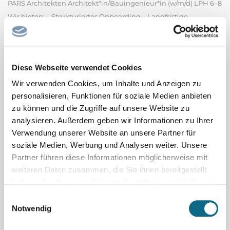
PARS Architekten Architekt*in/Bauingenieur*in (w/m/d) LPH 6–8
Wir bieten: – Strukturiertes Onboarding – Langfristige
Perspektive – Stärkung deiner Kompetenzen –
maßgeschneiderte Entwicklung – Digitalisierte
Baustellenbetreuung in einem motivierten Team Deine
Diese Webseite verwendet Cookies
Aufgaben & Perspektiven: – Der Bau...
PARS Architekten GmbH
Wir verwenden Cookies, um Inhalte und Anzeigen zu
personalisieren, Funktionen für soziale Medien anbieten
Spitalfacharzt / Spitalfachärztin Pädiatrie
zu können und die Zugriffe auf unsere Website zu
Oberarzt oder Spitalfacharzt (m/w/d) 60 - 100% (Psychiatrie oder
analysieren. Außerdem geben wir Informationen zu Ihrer
Pädiatrie) Heilpädagogisch-Psychiatrische Fachstelle (HPF)
Verwendung unserer Website an unsere Partner für
soziale Medien, Werbung und Analysen weiter. Unsere
Bereich Kinder und Jugend mit Störung der intellektuellen
Partner führen diese Informationen möglicherweise mit
Entwicklung, Klinik Luzern Per 1. November 2026 oder nach
weiteren Daten zusammen, die Sie ihnen bereitgestellt
Vereinbarung Ihre Aufgaben - Ambulante Tätigkeit im...
haben oder die sie im Rahmen Ihrer Nutzung der Dienste
Luzerner Psychiatrie AG - Klinik Luzern
gesammelt haben.
Einwilligungsauswahl
Notwendig
Co-Chefarzt / Chefärztin mit Option Chefarzt /
Chefärztin Allgemeine Innere Medizin