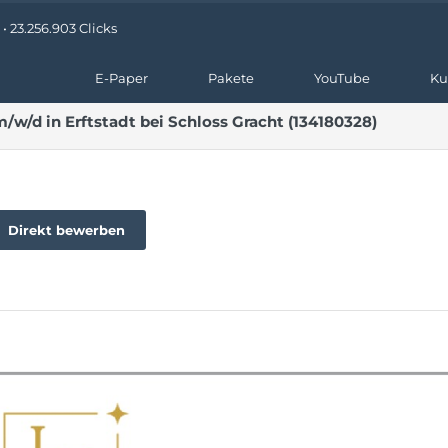
 23.256.903 Clicks
E-Paper
Pakete
YouTube
Ku
/w/d in Erftstadt bei Schloss Gracht (134180328)
Direkt bewerben