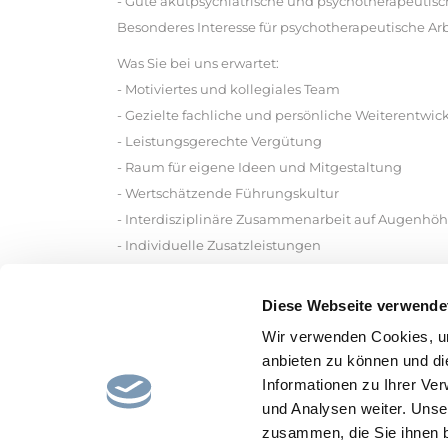
- Gute akutpsychiatrische und psychotherapeuti
Besonderes Interesse für psychotherapeutische Arb
Was Sie bei uns erwartet:
- Motiviertes und kollegiales Team
- Gezielte fachliche und persönliche Weiterentwick
- Leistungsgerechte Vergütung
- Raum für eigene Ideen und Mitgestaltung
- Wertschätzende Führungskultur
- Interdisziplinäre Zusammenarbeit auf Augenhö
- Individuelle Zusatzleistungen
Bewerbung und Rückfragen richten Sie bitte an
Diese Webseite verwende
Katharina Fahl
E-Mail: bewerbung.gracht@libermenta.com
Wir verwenden Cookies, um
Tel.: +49 2235-46650
anbieten zu können und di
Informationen zu Ihrer Ve
und Analysen weiter. Unse
zusammen, die Sie ihnen b