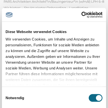
PARS Architekten Architekt*in/Bauingenieur*in (w/m/d) LPH 6–8
Wir bieten: – Strukturiertes Onboarding – Langfristige
Perspektive – Stärkung deiner Kompetenzen –
maßgeschneiderte Entwicklung – Digitalisierte
Baustellenbetreuung in einem motivierten Team Deine
Diese Webseite verwendet Cookies
Aufgaben & Perspektiven: – Der Bau...
PARS Architekten GmbH
Wir verwenden Cookies, um Inhalte und Anzeigen zu
personalisieren, Funktionen für soziale Medien anbieten
Spitalfacharzt / Spitalfachärztin Pädiatrie
zu können und die Zugriffe auf unsere Website zu
Oberarzt oder Spitalfacharzt (m/w/d) 60 - 100% (Psychiatrie oder
analysieren. Außerdem geben wir Informationen zu Ihrer
Pädiatrie) Heilpädagogisch-Psychiatrische Fachstelle (HPF)
Verwendung unserer Website an unsere Partner für
soziale Medien, Werbung und Analysen weiter. Unsere
Bereich Kinder und Jugend mit Störung der intellektuellen
Partner führen diese Informationen möglicherweise mit
Entwicklung, Klinik Luzern Per 1. November 2026 oder nach
weiteren Daten zusammen, die Sie ihnen bereitgestellt
Vereinbarung Ihre Aufgaben - Ambulante Tätigkeit im...
haben oder die sie im Rahmen Ihrer Nutzung der Dienste
Luzerner Psychiatrie AG - Klinik Luzern
gesammelt haben.
Einwilligungsauswahl
Notwendig
Co-Chefarzt / Chefärztin mit Option Chefarzt /
Chefärztin Allgemeine Innere Medizin