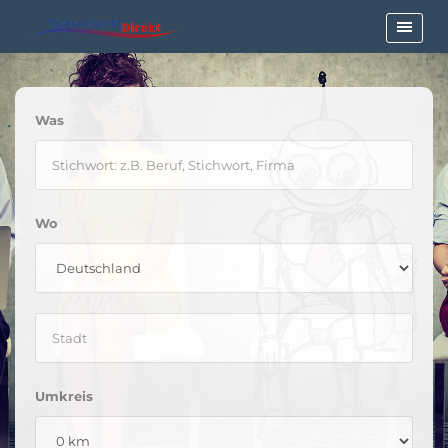
Was
Wo
Umkreis