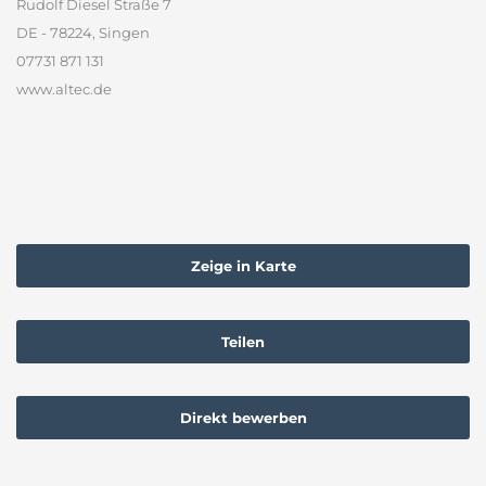
Rudolf Diesel Straße 7
DE - 78224, Singen
07731 871 131
www.altec.de
Zeige in Karte
Teilen
Direkt bewerben