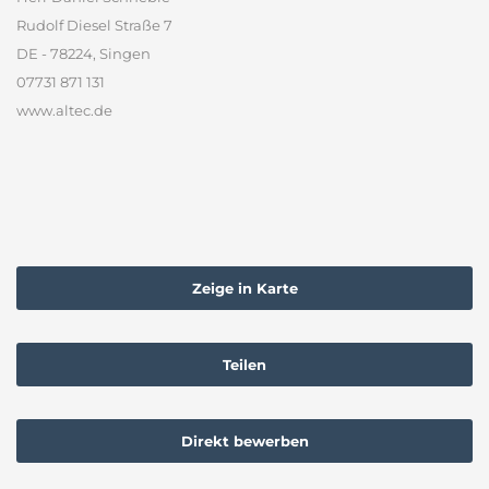
Rudolf Diesel Straße 7
DE - 78224, Singen
07731 871 131
www.altec.de
Zeige in Karte
Teilen
Direkt bewerben