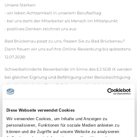
Unsere Stärken:
- wir leben Achtsamkeit in unserem Berufsalltag
- bei uns steht der Mitarbeiter als Mensch im Mittelpunkt
- positives Denken zeichnet uns aus
Bad Brückenau passt zu uns. Passen Sie zu Bad Brückenau?
Dann freuen wir uns auf Ihre Online-Bewerbung bis spätestens
12.07.2026!
Schwerbehinderte Bewerbende im Sinne des § 2 SGB IX werden
bei gleicher Eignung und Befähigung unter Berücksichtigung
aller Umstände des Einzelfalls bevorzugt berücksichtigt.
Nach dem Gesetz sind Vollzeitstellen grundsätzlich teilbar.
Wir leben die Vielfalt in unserem Arbeitsumfeld und freuen uns
Diese Webseite verwendet Cookies
über die Bewerbungen aller Talente – unabhängig vom Alter,
Wir verwenden Cookies, um Inhalte und Anzeigen zu
Geschlecht und geschlechtlicher Identität, ethnischer und
personalisieren, Funktionen für soziale Medien anbieten zu
können und die Zugriffe auf unsere Website zu analysieren.
kultureller Herkunft, Religion und Weltanschauung, sexueller