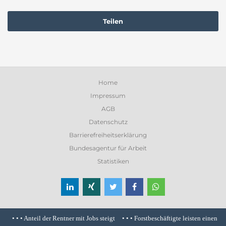
Teilen
Home
Impressum
AGB
Datenschutz
Barrierefreiheitserklärung
Bundesagentur für Arbeit
Statistiken
 • •
Anteil der Rentner mit Jobs steigt
• • •
Forstbeschäftigte leisten einen wicht