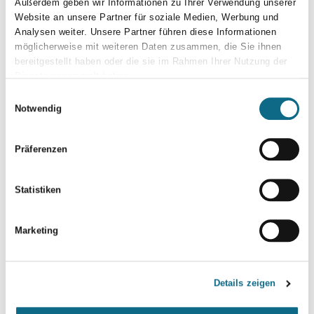
Außerdem geben wir Informationen zu Ihrer Verwendung unserer
Orientierung und Identität oder Behinderung.
Website an unsere Partner für soziale Medien, Werbung und
Analysen weiter. Unsere Partner führen diese Informationen
Für Rückfragen oder einen Blick hinter die Kulissen steht Ihnen
möglicherweise mit weiteren Daten zusammen, die Sie ihnen
der Erste Bürgermeister Jan Marberg unter der Telefonnummer
bereitgestellt haben oder die sie im Rahmen Ihrer Nutzung der
09741/804-1102 oder unter buergermeisteramt@bad-
Dienste gesammelt haben.
brueckenau.de gerne zur Verfügung.
Einwilligungsauswahl
Notwendig
Bitte bewerben Sie sich ausschließlich online über unser
Bewerberportal über den u.st. QR-Code oder besuchen uns
Präferenzen
dazu auf unserer Homepage: www.bad-brueckenau.de
Statistiken
Marketing
Details zeigen