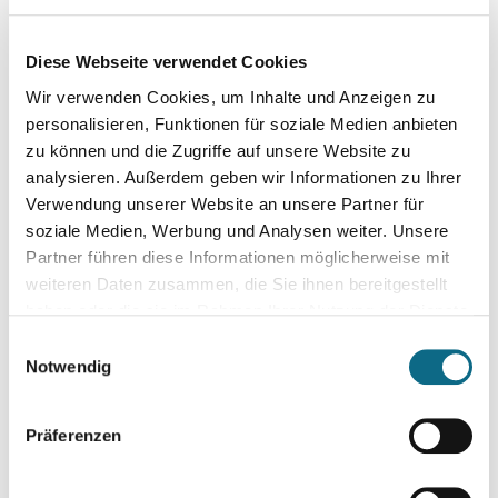
Unterrepräsentanzen der Geschlechter abzubauen und wird
dies bei der Personalauswahl berücksichtigen.
Diese Webseite verwendet Cookies
Wir wertschätzen Vielfalt und begrüßen daher alle
Wir verwenden Cookies, um Inhalte und Anzeigen zu
Bewerbungen – unabhängig von Geschlecht, Nationalität,
personalisieren, Funktionen für soziale Medien anbieten
ethnischer und sozialer Herkunft, Religion/Weltanschauung,
zu können und die Zugriffe auf unsere Website zu
Behinderung, Alter sowie sexueller Orientierung und Identität.
analysieren. Außerdem geben wir Informationen zu Ihrer
Verwendung unserer Website an unsere Partner für
Bewerbungen von schwerbehinderten Menschen sowie ihnen
soziale Medien, Werbung und Analysen weiter. Unsere
gleichgestellten Personen werden bei gleicher Eignung und
Partner führen diese Informationen möglicherweise mit
Befähigung bevorzugt berücksichtigt. Zur Wahrung Ihrer
weiteren Daten zusammen, die Sie ihnen bereitgestellt
Interessen bitten wir Sie, bereits in der Bewerbung mitzuteilen,
haben oder die sie im Rahmen Ihrer Nutzung der Dienste
ob eine Schwerbehinderung oder Gleichstellung vorliegt.
gesammelt haben.
Einwilligungsauswahl
Notwendig
Fachbezogene Auskünfte erteilt Ihnen die Sachgebietsleitung
Herr Juretzki, Tel. 05371/82-8282. Für allgemeine Auskünfte zum
Stellenbesetzungsverfahren steht Ihnen Frau Martin, Tel.
Präferenzen
05371/82-448, zur Verfügung.