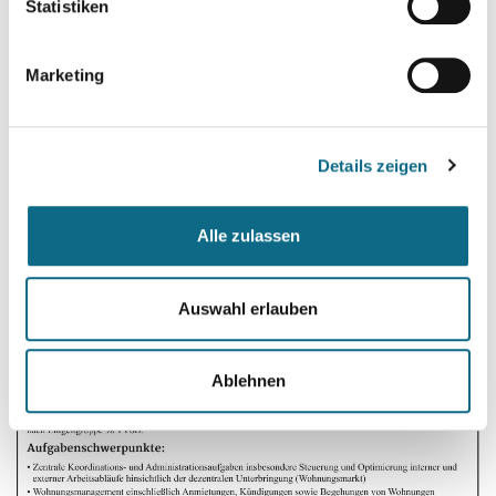
Die Bewerbungsfrist endet am 12.07.2026.
Statistiken
Landkreis Gifhorn
Marketing
Schlossplatz 1
38518 Gifhorn
karriere.landkreis-gifhorn.de
Details zeigen
Alle zulassen
Auswahl erlauben
Ablehnen