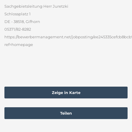
Sachgebietsleitung Herr Juretzki
Schlossplatz 1
DE - 38518, Gifhorn
05371/82-8282
https://bewerbermanagement.net/jobposting/ee245335cefcb8bc
ref=homepage
Zeige in Karte
Teilen