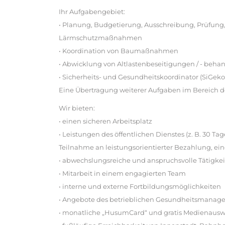
Ihr Aufgabengebiet:
• Planung, Budgetierung, Ausschreibung, Prüfung
Lärmschutzmaßnahmen
• Koordination von Baumaßnahmen
• Abwicklung von Altlastenbeseitigungen / - beh
• Sicherheits- und Gesundheitskoordinator (SiGek
Eine Übertragung weiterer Aufgaben im Bereich d
Wir bieten:
• einen sicheren Arbeitsplatz
• Leistungen des öffentlichen Dienstes (z. B. 30 T
Teilnahme an leistungsorientierter Bezahlung, ein
• abwechslungsreiche und anspruchsvolle Tätigke
• Mitarbeit in einem engagierten Team
• interne und externe Fortbildungsmöglichkeiten
• Angebote des betrieblichen Gesundheitsmanag
• monatliche „HusumCard“ und gratis Medienauswe