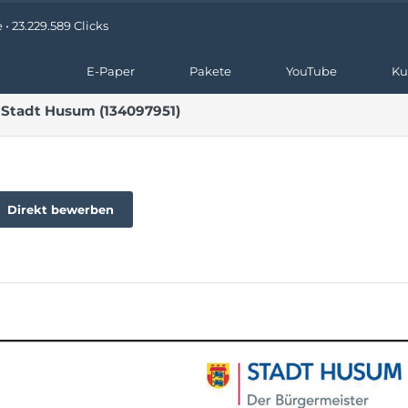
• 23.229.589 Clicks
E-Paper
Pakete
YouTube
Ku
 Stadt Husum (134097951)
Direkt bewerben