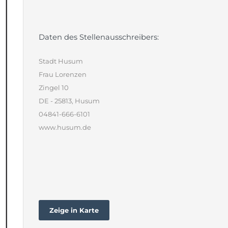
Daten des Stellenausschreibers:
Stadt Husum
Frau Lorenzen
Zingel 10
DE - 25813, Husum
04841-666-6101
www.husum.de
Zeige in Karte