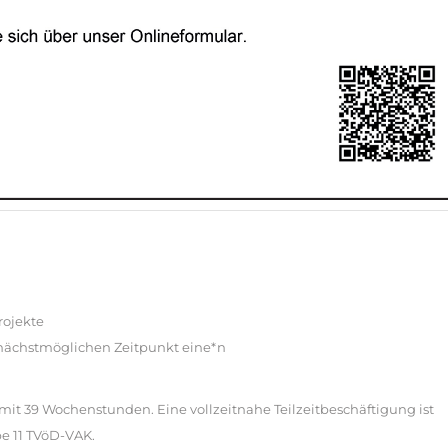
rojekte
nächstmöglichen Zeitpunkt eine*n
e mit 39 Wochenstunden. Eine vollzeitnahe Teilzeitbeschäftigung ist
e 11 TVöD-VAK.