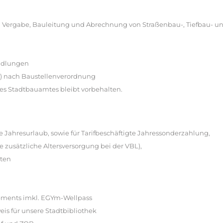
, Vergabe, Bauleitung und Abrechnung von Straßenbau-, Tiefbau- u
andlungen
o) nach Baustellenverordnung
es Stadtbauamtes bleibt vorbehalten.
age Jahresurlaub, sowie für Tarifbeschäftigte Jahressonderzahlung,
e zusätzliche Altersversorgung bei der VBL),
iten
ements imkl. EGYm-Wellpass
is für unsere Stadtbibliothek