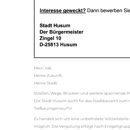
Mein Job.
Meine Zukunft.
Meine Stadt.
Straßen, Wege, Brücken und weitere spannende P
Die Stadt Husum sucht für das Stadtbauamt zum 
Tiefbauingenieur*in
Es handelt sich um eine unbefristete Vollzeitstell
möglich. Die Vergütung erfolgt nach Entgeltgrupp