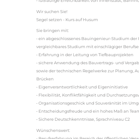
• fußläufige Erreichbarkeit von Innenstadt, Bahn
Wir suchen Sie!
Segel setzen - Kurs auf Husum
Sie bringen mit:
• ein abgeschlossenes Bauingenieur-Studium der 
vergleichbares Studium mit einschlägiger Berufs
• Erfahrung in der Leitung von Tiefbauprojekten
• sichere Anwendung des Bauvertrags- und Verga
sowie der technischen Regelwerke zur Planung, 
Brücken
• Eigenverantwortlichkeit und Eigeninitiative
• Flexibilität, Konfliktfähigkeit und Durchsetzun
• Organisationsgeschick und Souveränität im Um
• Entscheidungsfreude und ein hohes Maß an Tea
• Sichere Deutschkenntnisse, Sprachniveau C2
Wünschenswert:
• Berufserfahrung im Bereich der öffentlichen Ver