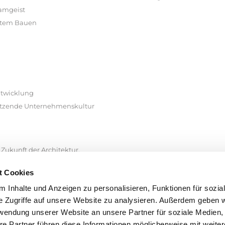
eamgeist
ertem Bauen
ntwicklung
hätzende Unternehmenskultur
 Zukunft der Architektur.
g@johanniswerk-proservice.de
t Cookies
 Inhalte und Anzeigen zu personalisieren, Funktionen für sozia
de
e Zugriffe auf unsere Website zu analysieren. Außerdem geben w
rwendung unserer Website an unsere Partner für soziale Medien
re Partner führen diese Informationen möglicherweise mit weite