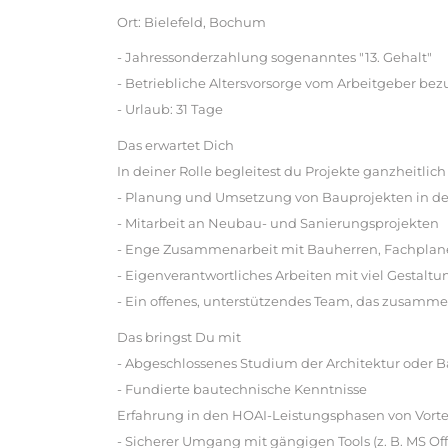
Ort: Bielefeld, Bochum
- Jahressonderzahlung sogenanntes "13. Gehalt"
- Betriebliche Altersvorsorge vom Arbeitgeber bez
- Urlaub: 31 Tage
Das erwartet Dich
In deiner Rolle begleitest du Projekte ganzheitlich 
- Planung und Umsetzung von Bauprojekten in de
- Mitarbeit an Neubau- und Sanierungsprojekten
- Enge Zusammenarbeit mit Bauherren, Fachplan
- Eigenverantwortliches Arbeiten mit viel Gestalt
- Ein offenes, unterstützendes Team, das zusamm
Das bringst Du mit
- Abgeschlossenes Studium der Architektur oder
- Fundierte bautechnische Kenntnisse
Erfahrung in den HOAI-Leistungsphasen von Vorte
- Sicherer Umgang mit gängigen Tools (z. B. MS O