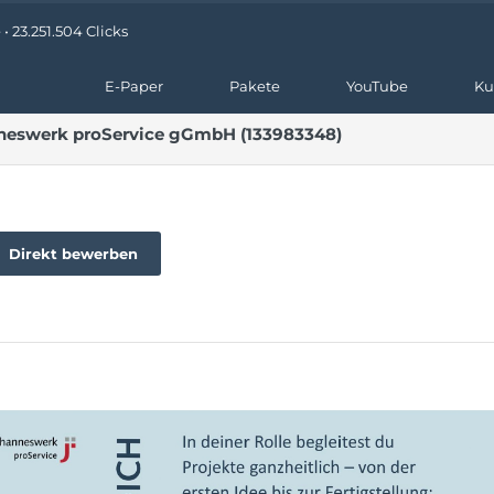
 23.251.504 Clicks
E-Paper
Pakete
YouTube
Ku
neswerk proService gGmbH (133983348)
Direkt bewerben