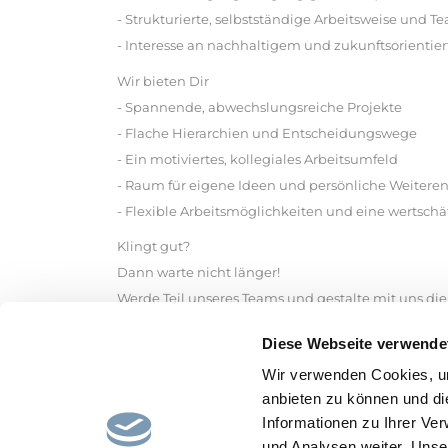
- Strukturierte, selbstständige Arbeitsweise und T
- Interesse an nachhaltigem und zukunftsorienti
Wir bieten Dir
- Spannende, abwechslungsreiche Projekte
- Flache Hierarchien und Entscheidungswege
- Ein motiviertes, kollegiales Arbeitsumfeld
- Raum für eigene Ideen und persönliche Weitere
- Flexible Arbeitsmöglichkeiten und eine wertsc
Klingt gut?
Dann warte nicht länger!
Werde Teil unseres Teams und gestalte mit uns die
Jörn Henning, Tel. +49 521 801 2210, joern.hennin
Diese Webseite verwende
Schildescher Straße 101, 33611 Bielefeld
Wir verwenden Cookies, um
Mehr über uns auf www.johanneswerk-proservice.
anbieten zu können und di
Informationen zu Ihrer Ve
und Analysen weiter. Unse