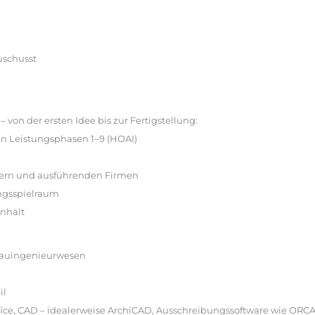
uschusst
– von der ersten Idee bis zur Fertigstellung:
n Leistungsphasen 1–9 (HOAI)
ern und ausführenden Firmen
ungsspielraum
enhält
 Bauingenieurwesen
il
ffice, CAD – idealerweise ArchiCAD, Ausschreibungssoftware wie ORCA