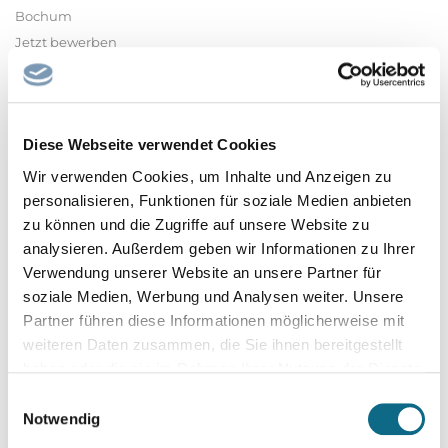
Bochum
Jetzt bewerben
Du möchtest Deine Erfahrung in Architektur oder
Bauingenieurwesen in anspruchsvolle Bauprojekte einbringen
und aktiv die Zukunft gestalten?
Diese Webseite verwendet Cookies
Dann freuen wir uns auf Deine Bewerbung!
Wir verwenden Cookies, um Inhalte und Anzeigen zu
personalisieren, Funktionen für soziale Medien anbieten
Kontakt:
zu können und die Zugriffe auf unsere Website zu
Jörn Henning
analysieren. Außerdem geben wir Informationen zu Ihrer
Schildescher Straße 101
Verwendung unserer Website an unsere Partner für
33611 Bielefeld
soziale Medien, Werbung und Analysen weiter. Unsere
Telefon: +49 521 801 2210
Partner führen diese Informationen möglicherweise mit
weiteren Daten zusammen, die Sie ihnen bereitgestellt
E-Mail: joern.henning@johanniswerk-proservice.de
haben oder die sie im Rahmen Ihrer Nutzung der Dienste
Weitere Informationen findest Du auf der
gesammelt haben.
Einwilligungsauswahl
Unternehmenswebsite.
Notwendig