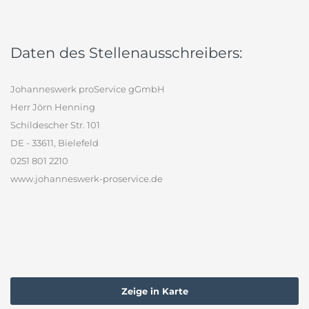
Daten des Stellenausschreibers:
Johanneswerk proService gGmbH
Herr Jörn Henning
Schildescher Str. 101
DE - 33611, Bielefeld
0251 801 2210
www.johanneswerk-proservice.de
Zeige in Karte