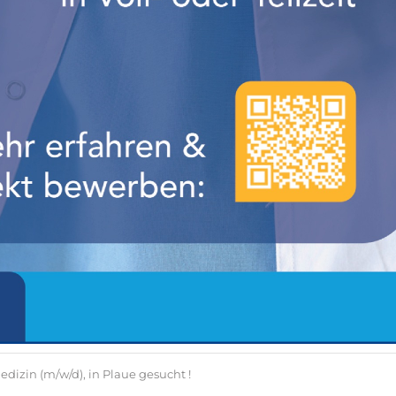
dizin (m/w/d), in Plaue gesucht !