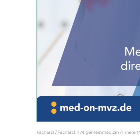
Facharzt / Fachärztin Allgemeinmedizin / Innere Me