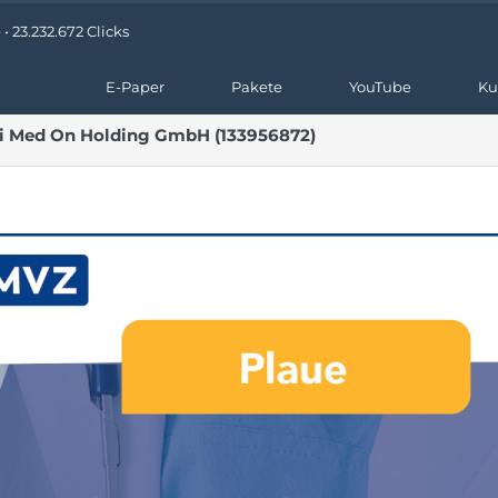
 23.232.672 Clicks
E-Paper
Pakete
YouTube
Ku
bei Med On Holding GmbH (133956872)