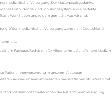
rner medizinischer Versorgung. Der Musterpraxisgedanke,
 eigenes Fortbildungs- und Schulungssystem sowie perfekte
eam-Work haben uns zu dem gemacht, was wir sind:
 der größten medizinischen Versorgungszentren in Deutschland.
ernehmens:
ge eine*n Facharzt/Fachärztin für Allgemeinmedizin / Innere Medizin
te Patient:innenversorgung in unserem Ärzteteam
weiteren Ausbau unserer ambulanten hausärztlichen Strukturen mit
reifend mit allen Mitarbeiter:innen der Patient:innenversorgung