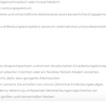
r Allgemeinmedizin oder Innere Medizin
he Leistungsspektrum
sierte und wirtschaftliche Arbeitsweise sowie persönliches Engageme
und Beratungskompetenz sowie ein verbindliches und professionell
ten Ansprechpartnern und einem strukturierten Einarbeitungskonze
eit arbeiten möchten oder ein flexibles Teilzeit-Modell vorziehen.
ht, dafür aber geregelte Arbeitszeiten
 Lernens: Sie erhalten von uns ein jährliches Fortbildungsbudget.
cademy-Abteilung umfassende Weiterbildungsmöglichkeiten an
 bei großen und namenhaften Marken
weltbewusst – mit Möglichkeit zum Jobrad-Leasing und Raum für Ihr