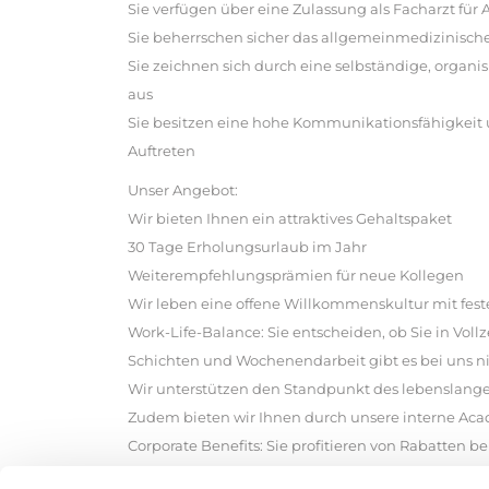
Sie verfügen über eine Zulassung als Facharzt fü
Sie beherrschen sicher das allgemeinmedizinisc
Sie zeichnen sich durch eine selbständige, organi
aus
Sie besitzen eine hohe Kommunikationsfähigkeit 
Auftreten
Unser Angebot:
Wir bieten Ihnen ein attraktives Gehaltspaket
30 Tage Erholungsurlaub im Jahr
Weiterempfehlungsprämien für neue Kollegen
Wir leben eine offene Willkommenskultur mit fes
Work-Life-Balance: Sie entscheiden, ob Sie in Vollz
Schichten und Wochenendarbeit gibt es bei uns nic
Wir unterstützen den Standpunkt des lebenslangen
Zudem bieten wir Ihnen durch unsere interne A
Corporate Benefits: Sie profitieren von Rabatten
Green Mobility & Nachhaltigkeit: Wir handeln um