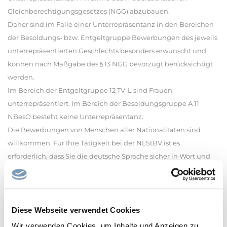
Gleichberechtigungsgesetzes (NGG) abzubauen.
Daher sind im Falle einer Unterrepräsentanz in den Bereichen
der Besoldungs- bzw. Entgeltgruppe Bewerbungen des jeweils
unterrepräsentierten Geschlechts besonders erwünscht und
können nach Maßgabe des § 13 NGG bevorzugt berücksichtigt
werden.
Im Bereich der Entgeltgruppe 12 TV-L sind Frauen
unterrepräsentiert. Im Bereich der Besoldungsgruppe A 11
NBesO besteht keine Unterrepräsentanz.
Die Bewerbungen von Menschen aller Nationalitäten sind
willkommen. Für Ihre Tätigkeit bei der NLStBV ist es
erforderlich, dass Sie die deutsche Sprache sicher in Wort und
Schrift beherrschen (vergleichbar mindestens Sprachniveau C1).
Zu Zwecken der Durchführung des Bewerbungsverfahrens
werden personenbezogene Daten gespeichert. Detaillierte
Diese Webseite verwendet Cookies
Informationen hierzu finden Sie in unserer
Wir verwenden Cookies, um Inhalte und Anzeigen zu