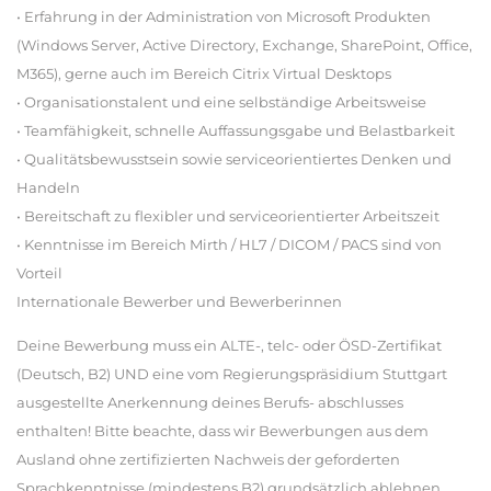
• Erfahrung in der Administration von Microsoft Produkten
(Windows Server, Active Directory, Exchange, SharePoint, Office,
M365), gerne auch im Bereich Citrix Virtual Desktops
• Organisationstalent und eine selbständige Arbeitsweise
• Teamfähigkeit, schnelle Auffassungsgabe und Belastbarkeit
• Qualitätsbewusstsein sowie serviceorientiertes Denken und
Handeln
• Bereitschaft zu flexibler und serviceorientierter Arbeitszeit
• Kenntnisse im Bereich Mirth / HL7 / DICOM / PACS sind von
Vorteil
Internationale Bewerber und Bewerberinnen
Deine Bewerbung muss ein ALTE-, telc- oder ÖSD-Zertifikat
(Deutsch, B2) UND eine vom Regierungspräsidium Stuttgart
ausgestellte Anerkennung deines Berufs- abschlusses
enthalten! Bitte beachte, dass wir Bewerbungen aus dem
Ausland ohne zertifizierten Nachweis der geforderten
Sprachkenntnisse (mindestens B2) grundsätzlich ablehnen