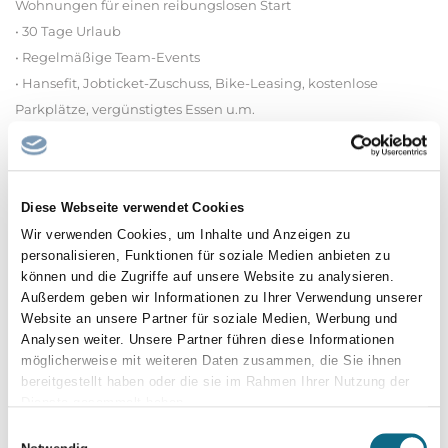
Wohnungen für einen reibungslosen Start
• 30 Tage Urlaub
• Regelmäßige Team-Events
• Hansefit, Jobticket-Zuschuss, Bike-Leasing, kostenlose
Parkplätze, vergünstigtes Essen u.m.
Wir freuen uns auf Ihre Bewerbung.
BDH Bundesverband Rehabilitation Lievelingsweg 125 53119
Bonn Telefon 0228/96984-0
Diese Webseite verwendet Cookies
Wir verwenden Cookies, um Inhalte und Anzeigen zu
Standort
personalisieren, Funktionen für soziale Medien anbieten zu
BDH Klinik Waldkirch Heiterweg 10
können und die Zugriffe auf unsere Website zu analysieren.
Beschäftigungsart und Beginn .: zum nächstmöglichen Termin
Außerdem geben wir Informationen zu Ihrer Verwendung unserer
Vollzeit
Website an unsere Partner für soziale Medien, Werbung und
Analysen weiter. Unsere Partner führen diese Informationen
Für Rückfragen :
möglicherweise mit weiteren Daten zusammen, die Sie ihnen
bereitgestellt haben oder die sie im Rahmen Ihrer Nutzung der
Philipp Schäuble
Dienste gesammelt haben.
07682-1170
Einwilligungsauswahl
Philipp.Scheuble@bdh-klinik-elzach.de