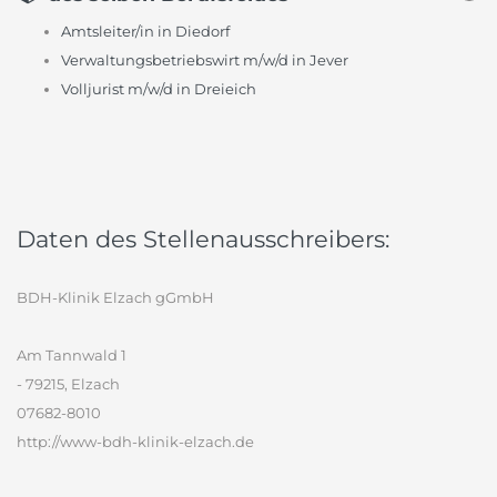
Amtsleiter/in in Diedorf
Verwaltungsbetriebswirt m/w/d in Jever
Volljurist m/w/d in Dreieich
Daten des Stellenausschreibers:
BDH-Klinik Elzach gGmbH
Am Tannwald 1
- 79215, Elzach
07682-8010
http://www-bdh-klinik-elzach.de